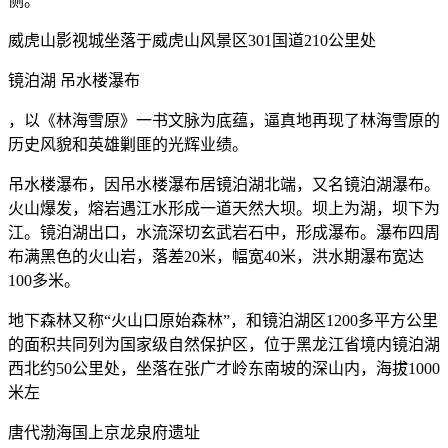
侧。
威虎山影视城坐落于威虎山风景区301国道210公里处
镜泊湖 吊水楼瀑布
，以《林海雪原》一书文脉为底蕴，逼真地再现了林海雪原的
历史风貌和英雄剿匪的光辉业绩。
吊水楼瀑布，因吊水楼瀑布居镜泊湖北端，又名镜泊湖瀑布。
火山爆发，熔岩遇江水形成一道天然大坝。坝上为湖，坝下为
江。镜泊湖出口，水流深切玄武岩石中，形成瀑布。瀑布四周
布满黑色的火山岩，落差20米，幅宽40米，洪水期瀑布宽达
100多米。
地下森林又称“火山口原始森林”，和镜泊湖区1200多平方公里
的面积共同列为国家级自然保护区，位于黑龙江省境内镜泊湖
西北约50公里处，坐落在张广才岭东南坡的深山内，海拔1000
米左
唐代渤海国上京龙泉府遗址