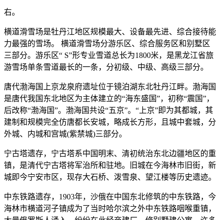
右。
横道滑雪场是牡丹江地区规模最大、设备最先进、综合接待能
力最强的雪场。 横道滑雪场分游乐区、综合服务区和别墅区
三部分。游乐区“ S”形专业雪道总长为1800米，是黑龙江省旅
游雪场单条雪道最长的一条，分初级、中级、高级三部分。
唐代渤海国上京龙泉府遗址位于镜泊湖东北牡丹江畔。渤海国
是唐代我国东北地区为主体建立的“海东盛国”，初称“震国”，
后改称“渤海国”。渤海国共设“五京”。“上京”即为其都城，其
建制和规模完全仿唐都长安城，略成长方形，且城中套城，分
外城、内城和宫城(紫禁城)三部分。
宁古塔遗存，宁古塔系中国明末、清初统治东北边疆地区的重
镇，是清代宁古塔将军治所和驻地。旧城在今海林市旧街，新
城即今宁安市区，现存大石桥、泼雪泉、望江楼等历史遗迹。
中东铁路遗存，1903年，沙俄在中国东北修筑的中东铁路，今
海林市横道河子镇成为了当时哈尔滨之外中东铁路咽喉重镇，