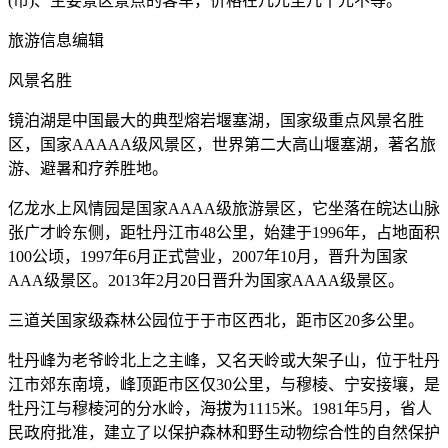
(市)、主要景区景点的客车，价格在几元至几十元不等。
旅游信息编辑
风景名胜
镜泊湖是中国最大的典型熔岩堰塞湖，国家级重点风景名胜
区，国家AAAAA级风景区，世界第二大高山堰塞湖，著名旅
游、避暑和疗养胜地。
亿龙水上风情园是国家AAAA级旅游景区，它坐落在皖达山脉
张广才岭东侧，距牡丹江市48公里，始建于1996年，占地面积
100公顷，1997年6月正式营业，2007年10月，晋升为国家
AAA级景区。2013年2月20日晋升为国家AAAA级景区。
三道关国家级森林公园位于于市区西北，距市区20多公里。
牡丹峰为老爷岭北上之主峰，又名天岭或大架子山，位于牡丹
江市郊东南境，峰顶距市区仅30公里，与穆棱、宁安接壤，是
牡丹江与穆棱河的分水岭，海拔为1115米。1981年5月，省人
民政府批准，建立了以保护森林和野生动物综合性的自然保护