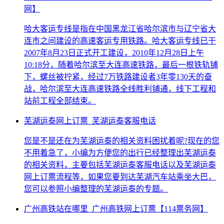
网】
哈大客运专线是指在中国黑龙江省哈尔滨市与辽宁省大
连市之间建设的高速客运专用铁路。哈大客运专线已于
2007年8月23日正式开工建设，2010年12月28日上午
10:18分，随着哈尔滨至大连高速铁路，最后一根铁轨铺
下，螺丝被拧紧，经过7万铁路建设者3年零130天的奋
战，哈尔滨至大连高速铁路全线胜利铺通，线下工程和
站前工程全部结束。
芜湖运泰网上订票_芜湖运泰客服电话
您是不是还在为芜湖运泰的相关资料困扰着呢?现在的您
不用着急了，小编为方便您的出行已经整理出芜湖运泰
的相关资料，主要包括芜湖运泰客服电话以及芜湖运泰
网上订票流程等，如果您要到达芜湖汽车站乘坐大巴，
您可以参照小编整理的芜湖运泰的专题。
广州高铁站在哪里_广州高铁网上订票【114票务网】