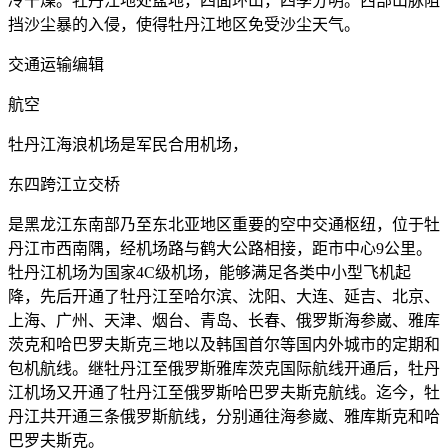
冷干燥。牡丹江地处盆地，四面环山，四季分明。西部山脉阻
挡沙尘暴的入侵，使得牡丹江地区免受沙尘天气。
交通运输编辑
航空
牡丹江海浪机场是军民合用机场，
东四跨江立交桥
是黑龙江东南部乃至东北亚地区重要的空中交通枢纽，位于牡
丹江市西南隅，经机场路与鹤大公路相接，距市中心9公里。
牡丹江机场为国家4C级机场，能够满足各类中小型飞机起
降，先后开通了牡丹江至哈尔滨、沈阳、大连、延吉、北京、
上海、广州、天津、烟台、青岛、长春、俄罗斯海参崴、雅库
茨克和哈巴罗夫斯克三地以及韩国首尔等国内外城市的定期和
包机航线。继牡丹江至俄罗斯雅库茨克国际航线开通后，牡丹
江机场又开通了牡丹江至俄罗斯哈巴罗夫斯克航线。迄今，牡
丹江共开通三条俄罗斯航线，分别通往海参崴、雅库斯克和哈
巴罗夫斯克。