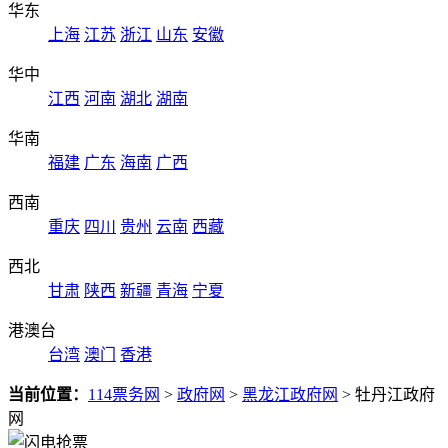
华东
上海
江苏
浙江
山东
安徽
华中
江西
河南
湖北
湖南
华南
福建
广东
海南
广西
西南
重庆
四川
贵州
云南
西藏
西北
甘肃
陕西
新疆
青海
宁夏
港澳台
台湾
澳门
香港
当前位置：
114票务网
>
政府网
>
黑龙江政府网
> 牡丹江政府
网