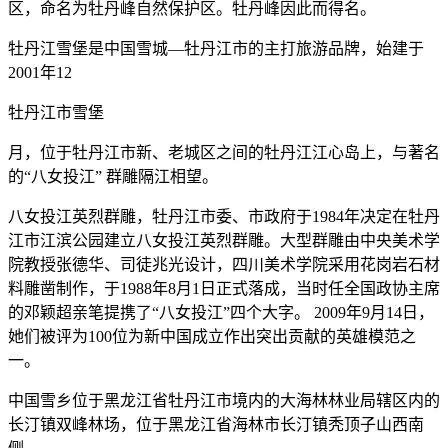
区，命名为牡丹峰自然保护区。牡丹峰因此而得名。
牡丹江雪堡是中国雪城—牡丹江市的主打旅游品牌，始建于
2001年12
牡丹江市雪堡
月，位于牡丹江市新、老城区之间的牡丹江江心岛上，与著名
的“八女投江” 群雕隔江相望。
八女投江英烈群雕，牡丹江市委、市政府于1984年决定在牡丹
江市江滨公园建立八女投江英烈群雕。大型群雕由中央美术学
院教授张德华、司徒兆光设计，四川美术学院采用花岗岩石材
料雕凿制作，于1988年8月1日正式落成，当时任全国政协主席
的邓颖超亲笔提携了“八女投江”四个大字。 2009年9月14日，
她们被评为100位为新中国成立作出突出贡献的英雄模范之
一。
中国雪乡位于黑龙江省牡丹江市境内的大海林林业局辖区内的
长汀镇双峰林场，位于黑龙江省海林市长汀镇秃顶子山西南