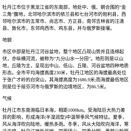
牡丹江市位于黑龙江省的东南部，地处中、俄、朝合围的“金
三角”腹地，北邻哈尔滨市的依兰县和七台河市的勃利县，西
邻哈尔滨市的五常市、尚志市、方正县，南邻吉林省的汪清
县、敦化市，东邻鸡西市、鸡东县，并与俄罗斯接壤。
地貌
市区中部是牡丹江河谷盆地，整个地区凸现山势并且连绵起
伏，亦纵横河流，被称为“九分山水一分田”。地形则是以山
地，丘陵为主，呈现出中山、低山、丘陵、河谷盆地四种地质
形态。全市平均海拔高度230米，牡丹江地区的海拔最高处位
于张广才岭的白突山，其海拔高度为1686.9米;而海拔最低地区
则是位于绥芬河市与俄罗斯的边境地区，为86.5米。
气候
牡丹江市东南濒临日本海，相距1000km。受海陆巨大热力差
异的影响，形成海洋(半湿润型)中温带季风气候特征。夏季，
风从海洋吹向陆地，暖热多雨。冬季，风从大陆吹向海洋，寒