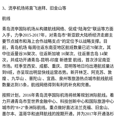
3、流亭机场将直飞迪拜、旧金山等
航线
青岛流亭国际机场从构建航线网络、促成“陆海空”联运等方面
入手，力争2015-2017年，对青岛市“新亚欧大陆桥经济走廊主
要节点城市和海上合作战略支点”的定位予以战略支撑。目
前，青岛机场 每周往返东南亚地区航班数量已近70架次，其
中往返曼谷36架次、往返新加坡 16架次、往返普吉岛 14架
次，并成功开通青岛-昆明-印度 新德里 航线，首次涉足南亚
市场。旺季至西安、成都、重庆、昆明等地日均出港航班量达
到9班，亦呈现出明显快线运营态势。新开林芝、阿克苏、敦
煌 、九华山 、普陀山 、宜昌、泉州等旅游热点城市航线航班
数量达到15条，航线网络得到有利的补充和完善。
按照计划，2016年青岛流亭国际机场将统筹规划洲际航线。着
力开通青岛市至世界金融中心、科技创新中心和国际旅游中心
城市的“8+2”条洲际航线。重点做好直达法兰克福、旧金山、
墨尔本、温哥华和迪拜航线的按期开通，并为2017年开通洛杉