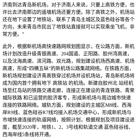
济南到达青岛新机场，对于济南人来说，只要上高铁方便，也
许比去济南那边的遥墙机场还要方便。除了高铁之外，机场站
还在地下设置了地铁站，联系了青岛主城区及蓝色硅谷等各个
方向，未来青岛市民出了地铁站直接就可以实现乘坐飞机，非
常方便。”
此外，根据新机场高快速路网规划图显示，在公路方面，新机
场计划改造升级青银高速、204国道、正阳路、胶州湾高速，
以及沈海高速、滨河路、双元路，规划建设机场西高速、机场
高速，形成“四横五纵”的新机场公路集疏网络。在铁路方面，
新机场规划建设济青高铁穿过机场并设机场站，青岛新机场将
成为国内首个拥有地下 高铁站 的机场。新建自胶州北 站经机
场至红岛站的铁路交通走廊，连接正在建设的青连铁路、青荣
城际铁路 和已运营的胶济客专，形成新机场与周边城市快速
连接的铁路网络。城轨方面，规划建设的主城区M8线、西海
岸R9线、蓝色硅谷R7线均接入机场交通中心，形成新机场与
市域快速连接的轨道网络，按照计划，根据规划及项目建设进
度，截至2020年，地铁1、2、3号线和轨道交通 蓝色硅谷线、
西海岸线5条线将开通。