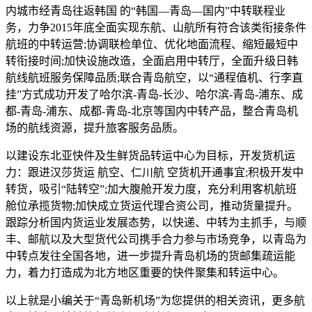
内城市经青岛往返韩国 的“韩国—青岛—国内”中转联程业
务，力争2015年底全面实现东航、山航所有符合该类衔接条件
航班的中转运营;协调联检单位、优化地面流程、缩短最短中
转衔接时间;加快设施改造，全面启用中转厅，全面升级日韩
航线航班服务保障品质;联合青岛航空，以“通程值机、行李直
挂”方式成功开发了哈尔滨-青岛-长沙、哈尔滨-青岛-浦东、成
都-青岛-浦东、成都-青岛-北京等国内中转产品，整合青岛机
场的航线资源，提升旅客服务品质。
以建设东北亚快件及生鲜货品转运中心为目标，开发货机运
力：跟进汉莎货运 航空、仁川航 空货机开通事宜;积极开发中
转货，吸引“陆转空”;加大腹舱开发力度，充分利用客机航班
舱位承揽货物;加快成立货运代理合资公司，推动货量提升。
跟踪分析国内货运业发展态势，以快递、中转为主抓手，与顺
丰、邮航以及大型货代公司携手合力参与市场竞争，以青岛为
中转点发往全国各地，进一步提升青岛机场的货邮集疏运能
力，着力打造成为北方地区重要的快件聚集和转运中心。
以上就是小编关于“青岛新机场”为您提供的相关资讯，更多航