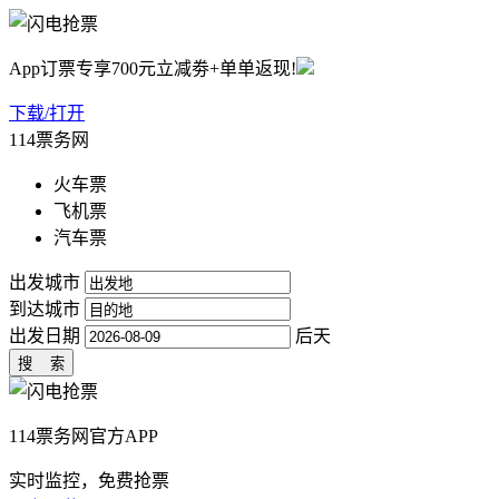
App订票专享700元立减劵+单单返现!
下载/打开
114票务网
火车票
飞机票
汽车票
出发城市
到达城市
出发日期
后天
114票务网官方APP
实时监控，免费抢票