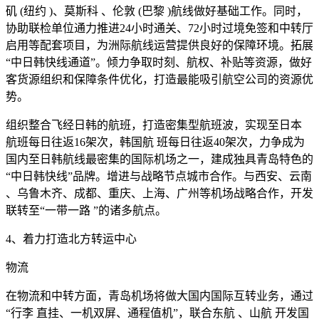
矶 (纽约 )、莫斯科 、伦敦 (巴黎 )航线做好基础工作。同时，
协助联检单位通力推进24小时通关、72小时过境免签和中转厅
启用等配套项目，为洲际航线运营提供良好的保障环境。拓展
“中日韩快线通道”。倾力争取时刻、航权、补贴等资源，做好
客货源组织和保障条件优化，打造最能吸引航空公司的资源优
势。
组织整合飞经日韩的航班，打造密集型航班波，实现至日本
航班每日往返16架次，韩国航 班每日往返40架次，力争成为
国内至日韩航线最密集的国际机场之一，建成独具青岛特色的
“中日韩快线”品牌。增进与战略节点城市合作。与西安、云南
、乌鲁木齐、成都、重庆、上海、广州等机场战略合作，开发
联转至“一带一路 ”的诸多航点。
4、着力打造北方转运中心
物流
在物流和中转方面，青岛机场将做大国内国际互转业务，通过
“行李 直挂、一机双屏、通程值机”，联合东航 、山航 开发国