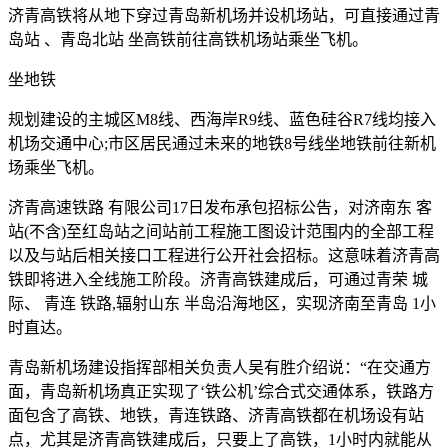
济青高铁将从地下穿过青岛新机场并设机场站，可直接通过青
岛站 、青岛北站 坐高铁前往高铁机场站乘坐飞机。
坐地铁
规划建设的主城区M8线、西海岸R9线、蓝色硅谷R7线均接入
机场交通中心;市区居民通过未来的地铁8号线坐地铁前往新机
场乘坐飞机。
济青高速铁路 有限公司17日发布承包招标公告，对济南东 客
站(不含)至红岛站之间站前工程施工图设计范围内的全部工程
以及与站后相关接口工程进行公开社会招标。这意味着济青高
铁即将进入全线施工阶段。济青高铁建成后，可通过青荣 城
际、 青连 铁路,辐射山东 半岛沿海地区，实现济南至青岛 1小
时直达。
青岛新机场建设指挥部相关负责人吴有胜介绍说：“在交通方
面，青岛新机场真正实现了‘铁公机’综合式交通体系，铁路方
面包含了高铁、地铁，青连铁路、济青高铁都在机场设有站
点，尤其是济青高铁建成后，只要上了高铁，1小时内就能从