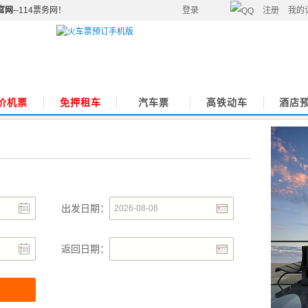
官网
--114票务网！
登录
注册
我的
价机票
免押租车
汽车票
高铁动车
酒店
出发日期：
返回日期：