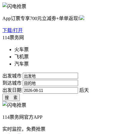
App订票专享700元立减劵+单单返现!
下载/打开
114票务网
火车票
飞机票
汽车票
出发城市
到达城市
出发日期
后天
114票务网官方APP
实时监控，免费抢票