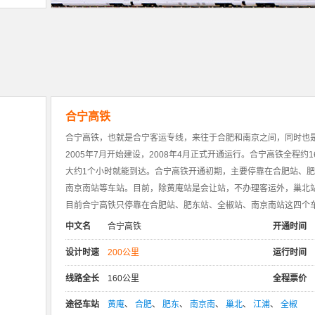
合宁高铁
合宁高铁，也就是合宁客运专线，来往于合肥和南京之间，同时也
2005年7月开始建设，2008年4月正式开通运行。合宁高铁全程约
大约1个小时就能到达。合宁高铁开通初期，主要停靠在合肥站、
南京南站等车站。目前，除黄庵站是会让站，不办理客运外，巢北
目前合宁高铁只停靠在合肥站、肥东站、全椒站、南京南站这四个
中文名
合宁高铁
开通时间
设计时速
200公里
运行时间
线路全长
160公里
全程票价
途径车站
黄庵
、
合肥
、
肥东
、
南京南
、
巢北
、
江浦
、
全椒