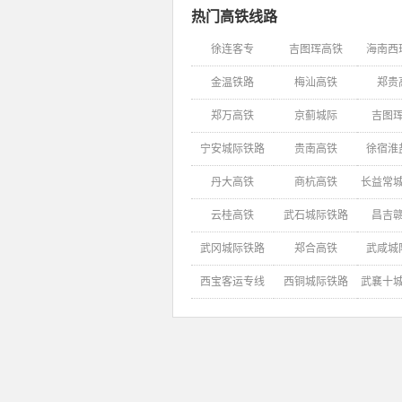
热门高铁线路
徐连客专
吉图珲高铁
海南西
金温铁路
梅汕高铁
郑贵
郑万高铁
京蓟城际
吉图
宁安城际铁路
贵南高铁
徐宿淮
丹大高铁
商杭高铁
长益常
云桂高铁
武石城际铁路
昌吉
武冈城际铁路
郑合高铁
武咸城
西宝客运专线
西铜城际铁路
武襄十