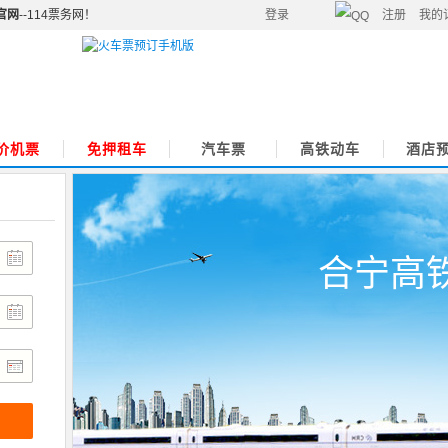
官网
--114票务网！
登录
注册
我的
价机票
免押租车
汽车票
高铁动车
酒店
合宁高