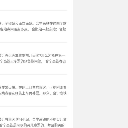
站、全椒站和南京南站。合宁高铁在这四个站
各站点间距离多远。 合肥站—肥东站：合肥
道：春运火车票提前几天买?怎么才能在第一
宁高铁火车票的预售期问题。 合宁高铁春运
售非常火爆。在网上订票的乘客，可能刚刚看
的乘客会选择先上车再补票。那么，合宁高铁
最近有乘客询问小编，合宁高铁能不能买儿童
 合宁高铁是可以购买儿童票的，并且购买的