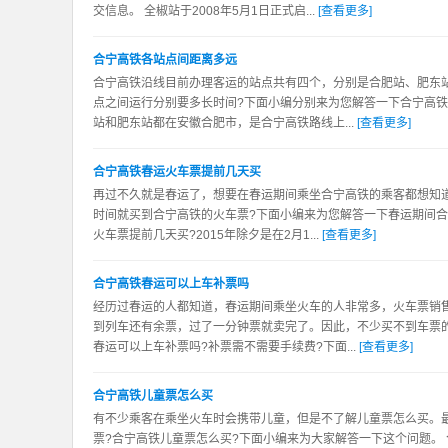
交信息。 全椒站于2008年5月1日正式启...
[查看更多]
合宁高铁各站点间距离多远
合宁高铁沿线目前办理客运的站点共有四个，分别是合肥站、肥东
点之间运行分别要多长时间?下面小编分别来为您解答一下合宁高铁
站和肥东站都在安徽合肥市，是合宁高铁路线上...
[查看更多]
合宁高铁春运火车票提前几天买
再过不久就是春运了，想要在春运期间乘坐合宁高铁的乘客都想知
时间就买到合宁高铁的火车票?下面小编来为您解答一下春运期间合
火车票提前几天买?2015年除夕是在2月1...
[查看更多]
合宁高铁春运可以上车补票吗
经历过春运的人都知道，春运期间乘坐火车的人非常多，火车票销
到列车还有余票，过了一分钟票就卖完了。因此，不少买不到车票
春运可以上车补票吗?补票需不需要手续费?下面...
[查看更多]
合宁高铁儿童票怎么买
有不少乘客在乘坐火车时会携带儿童，但是不了解儿童票怎么买。
票?合宁高铁儿童票怎么买?下面小编来为大家解答一下这个问题。