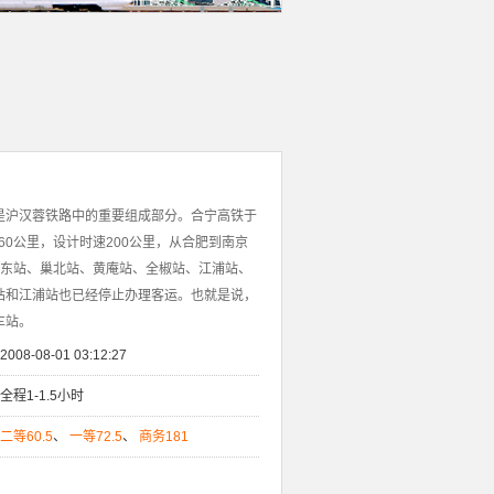
是沪汉蓉铁路中的重要组成部分。合宁高铁于
160公里，设计时速200公里，从合肥到南京
肥东站、巢北站、黄庵站、全椒站、江浦站、
站和江浦站也已经停止办理客运。也就是说，
车站。
2008-08-01 03:12:27
全程1-1.5小时
二等60.5
、
一等72.5
、
商务181