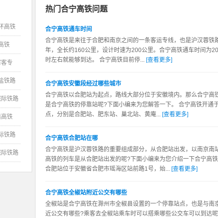
热门合宁高铁问题
环高铁
合宁高铁通车时间
合宁高铁是来往于合肥和南京之间的一条客运专线，也是沪汉蓉铁路
高铁
年，全长约160公里，设计时速为200公里。合宁高铁通车时间为2
时左右就能够到达。 合宁高铁目前停...
[查看更多]
珲客专
盐铁路
合宁高铁安徽段经过哪些城市
合宁高铁以合肥站为起点，路线大部分位于安徽境内。那么合宁高
城际铁路
是合宁高铁的停靠站呢?下面小编来为您解答一下。 合宁高铁开通于
点，分别是合肥站、肥东站、巢北站、黄庵...
[查看更多]
赣高铁
际铁路
合宁高铁合肥站在哪
合宁高铁是沪汉蓉铁路的重要组成部分，从合肥站出发，以南京南
城际铁路
高铁的列车是从合肥站出发的呢?下面小编来为您介绍一下合宁高铁
合肥站位于安徽省合肥市瑶海区站前路1号，始...
[查看更多]
合宁高铁全椒站附近公交有哪些
全椒站是合宁高铁在滁州市全椒县设置的一个停靠站点，也是与南
近公交有哪些?乘客去全椒站乘车时可以搭乘哪些公交车可以到达呢