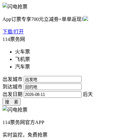
App订票专享700元立减劵+单单返现!
下载/打开
114票务网
火车票
飞机票
汽车票
出发城市
到达城市
出发日期
后天
114票务网官方APP
实时监控，免费抢票