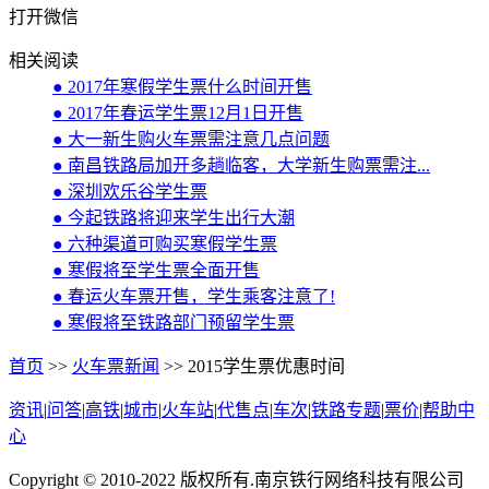
打开微信
相关阅读
● 2017年寒假学生票什么时间开售
● 2017年春运学生票12月1日开售
● 大一新生购火车票需注意几点问题
● 南昌铁路局加开多趟临客，大学新生购票需注...
● 深圳欢乐谷学生票
● 今起铁路将迎来学生出行大潮
● 六种渠道可购买寒假学生票
● 寒假将至学生票全面开售
● 春运火车票开售，学生乘客注意了!
● 寒假将至铁路部门预留学生票
首页
>>
火车票新闻
>> 2015学生票优惠时间
资讯
|
问答
|
高铁
|
城市
|
火车站
|
代售点
|
车次
|
铁路专题
|
票价
|
帮助中
心
Copyright © 2010-2022 版权所有.南京铁行网络科技有限公司