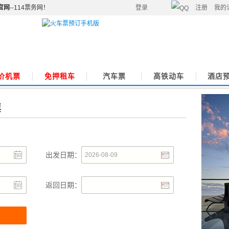
官网
--114票务网！
登录
注册
我的
价机票
免押租车
汽车票
高铁动车
酒店
票
出发日期：
返回日期：