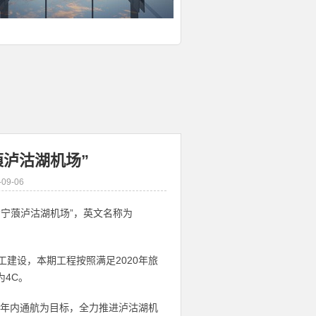
蒗泸沽湖机场”
9-06
宁蒗泸沽湖机场”，英文名称为
工建设，本期工程按照满足2020年旅
为4C。
年年内通航为目标，全力推进泸沽湖机