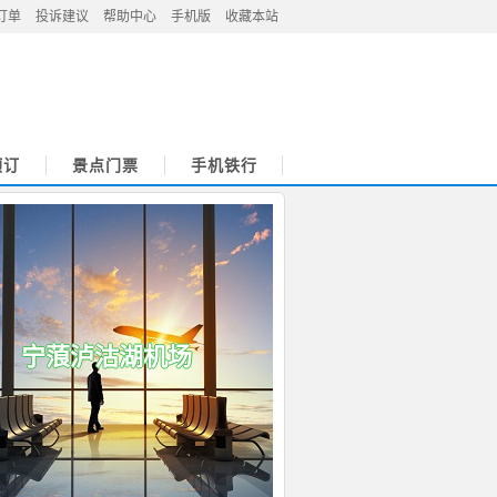
订单
投诉建议
帮助中心
手机版
收藏本站
预订
景点门票
手机铁行
宁蒗泸沽湖机场