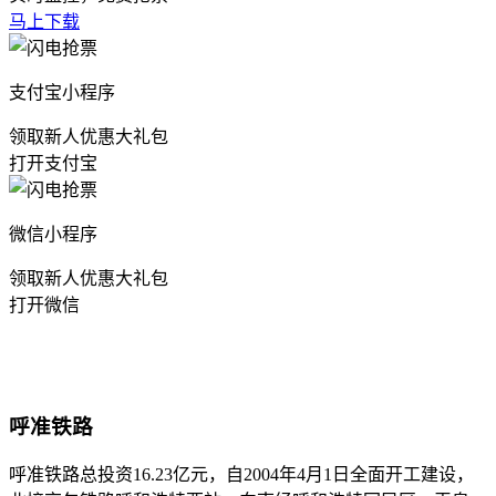
马上下载
支付宝小程序
领取新人优惠大礼包
打开支付宝
微信小程序
领取新人优惠大礼包
打开微信
呼准铁路
呼准铁路总投资16.23亿元，自2004年4月1日全面开工建设，