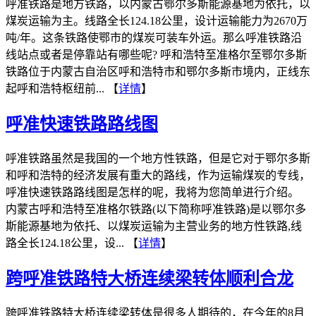
呼准铁路是地方铁路，以内蒙古鄂尔多斯能源基地为依托，以
煤炭运输为主。线路全长124.18公里，设计运输能力为2670万
吨/年。这条铁路使鄂市的煤炭可装车外运。那么呼准铁路沿
线站点或者是停靠站有哪些呢? 呼和浩特至准格尔至鄂尔多斯
铁路位于内蒙古自治区呼和浩特市和鄂尔多斯市境内，正线东
起呼和浩特枢纽前... 【
详情
】
呼准快速铁路路线图
呼准铁路虽然是我国的一个地方性铁路，但是它对于鄂尔多斯
和呼和浩特的经济发展有重大的路线，作为运输煤炭的专线，
呼准快速铁路路线图是怎样的呢，我将为您简单进行介绍。
内蒙古呼和浩特至准格尔铁路(以下简称呼准铁路)是以鄂尔多
斯能源基地为依托、以煤炭运输为主营业务的地方性铁路,线
路全长124.18公里，设... 【
详情
】
跨呼准铁路特大桥连续梁转体顺利合龙
跨呼准铁路特大桥连续梁转体是很多人期待的，在今年的8月