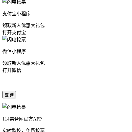
支付宝小程序
领取新人优惠大礼包
打开支付宝
微信小程序
领取新人优惠大礼包
打开微信
114票务网官方APP
实时监控，免费抢票