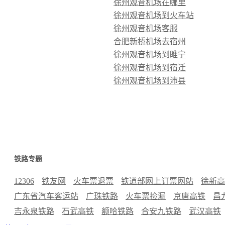
徐州观音机场在哪里
徐州观音机场到火车站
徐州观音机场客服
合肥新桥机场去宿州
徐州观音机场到睢宁
徐州观音机场到宿迁
徐州观音机场到沛县
铁路专题
12306
铁友网
火车票退票
铁道部网上订票网站
徐新高
广东省汽车客运站
广珠铁路
火车票捡漏
京唐高铁
昌
吉永泉铁路
石武高铁
额哈铁路
合安九铁路
武汉高铁