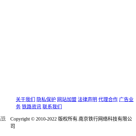
关于我们
隐私保护
网站加盟
法律声明
代理合作
广告业
务
铁路资讯
联系我们
高铁
Copyright © 2010-2022 版权所有.南京铁行网络科技有限公
司