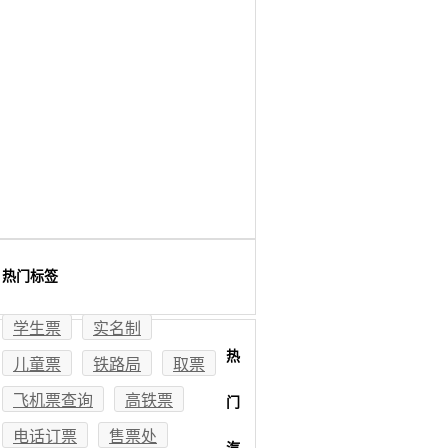
热门标签
学生票
实名制
热
儿童票
铁路局
取票
飞机票查询
高铁票
门
电话订票
售票处