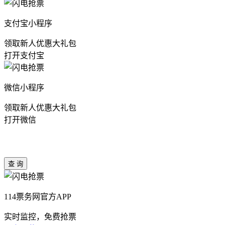
支付宝小程序
领取新人优惠大礼包
打开支付宝
微信小程序
领取新人优惠大礼包
打开微信
114票务网官方APP
实时监控，免费抢票