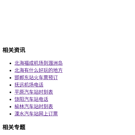
相关资讯
北海福成机场到涠洲岛
北海有什么好玩的地方
邯郸东站火车票预订
抚远机场电话
平原汽车站时刻表
饶阳汽车站电话
榆林汽车站时刻表
溧水汽车站网上订票
相关专题