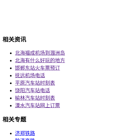
相关资讯
北海福成机场到涠洲岛
北海有什么好玩的地方
邯郸东站火车票预订
抚远机场电话
平原汽车站时刻表
饶阳汽车站电话
榆林汽车站时刻表
溧水汽车站网上订票
相关专题
济郑铁路