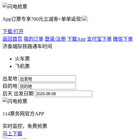
App订票专享700元立减劵+单单返现!
下载/打开
返回首页
我的订单
登录/注册
下载App
支付宝下单
微信下单
济泰城际铁路通车时间
火车票
飞机票
出发地
目的地
后天
出发日期
114票务网官方APP
实时监控，免费抢票
马上下载