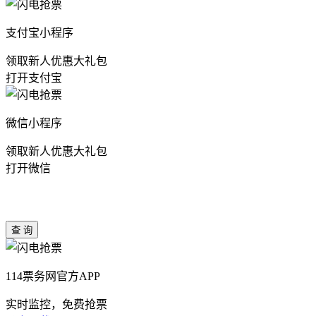
支付宝小程序
领取新人优惠大礼包
打开支付宝
微信小程序
领取新人优惠大礼包
打开微信
114票务网官方APP
实时监控，免费抢票