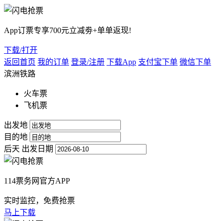
App订票专享700元立减劵+单单返现!
下载/打开
返回首页
我的订单
登录/注册
下载App
支付宝下单
微信下单
滨洲铁路
火车票
飞机票
出发地
目的地
后天
出发日期
114票务网官方APP
实时监控，免费抢票
马上下载