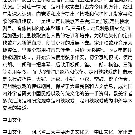
状况。针对这一情况，定州市政协坚持古为今用的方针，经过
广发深入调研，向党委和政府提出了抢救和保护性开发定县秧
歌的四点建议：一是建立定县秧歌基金会;二是加强定县秧歌
剧目、音像资料的收集整理工作;三是成立定县秧歌研究会;四
是加强对定县秧歌演艺人员的培训和培养，为濒临失传的定州
秧歌注入新鲜血液，使其更好的发展下去。定州秧歌戏音乐为
板腔体。早期全部用打击乐伴奏，俗称“大锣腔”。1952年定县
秧歌剧团成立，开始尝试使用弦乐伴奏，初学京剧模式，使用
京胡、二胡和一把秦琴，后改用板胡、笙、二胡、横笛、三弦
等沿用至今，而“大锣腔”仍继承和保留。定州秧歌戏的打击乐
是以板鼓指挥，大锣、水钗、小锣、小钗、堂鼓、梆子伴奏。
定州秧歌戏的传统剧目，保留了大量民俗和人文信息，成为国
内外学者研究中国民俗以及传统文化的第一手资料，欧美学者
多次造访定州研究观摩定州秧歌戏，定州秧歌戏成为中外学术
交流的渠道。
中山文化
中山文化——河北省三大主要历史文化之一中山文化。定州是