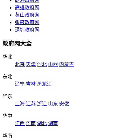
商洛政府网
高雄政府网
黄山政府网
张掖政府网
深圳政府网
政府网大全
华北
北京
天津
河北
山西
内蒙古
东北
辽宁
吉林
黑龙江
华东
上海
江苏
浙江
山东
安徽
华中
江西
河南
湖北
湖南
华南