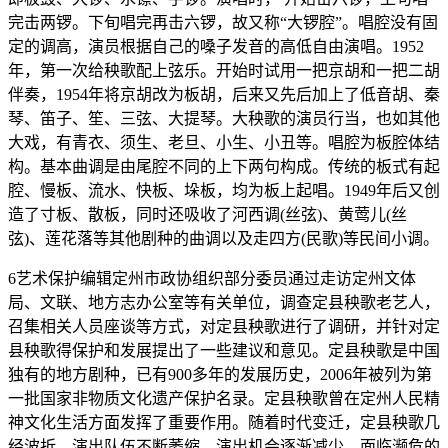
完击两锣。下旬唱完再击六锣，故又称“大锣腔”。唱腔没有固
定的调高，演员根据自己的嗓子发音的高低自由演唱。1952
年，第一次给秧歌配上弦乐。开始时试用一把京胡和一把二胡
伴奏，1954年将京胡改为板胡，后来又先后加上了低音胡、秦
琴、笛子、笙、三弦、大提琴。大秧歌的演员行当，也如其他
大戏，有青衣、须生、老旦、小生、小丑等。唱腔为板腔体结
构。基本曲调是由尾腔不同的上下两句构成。传统的板式有起
腔、慢板、流水、快板、垛板，均为板上起唱。1949年后又创
造了寸板、散板，同时还吸收了河西调(丝弦)、黄莺儿(丝
弦)、莲花落等其他剧种的曲调以及走四方(民歌)等民间小调。
6艺术保护编辑定州市政协组织部分委员通过走访定州文体
局、文联、地方志办公室等有关单位，调查定县秧歌老艺人，
召集相关人员座谈等方式，对定县秧歌进行了调研，并针对定
县秧歌得保护和发展提出了一些建议和意见。定县秧歌是中国
独有的地方剧种，已有900多年的发展历史，2006年被列为第
一批国家非物质文化遗产保护名录。定县秧歌曾在定州人民精
神文化生活方面发挥了重要作用。随着时代变迁，定县秧歌几
经波折，演出队伍不断萎缩，演出机会逐渐减少，面临濒危的