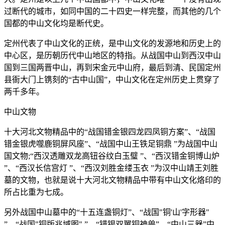
过断代的城市，如同中国的二十四史一样完整，而其他的几个
国都的中山文化均是断代史。
定州代表了中山文化的正统，是中山文化的发源地和历史上的
中心区，是历朝历代中山地区的特指。从战国中山到西汉中山
国到三国两晋中山，再到宋金元中山府，最后到清、民国定州
县衙大门上镌刻的“古中山国”，中山文化在定州历史上贯穿了
两千多年。
中山文物
十大河北文物精品中的“战国错金银四龙四凤铜方案”、“战国
错金银虎噬鹿铜屏风座”、“战国中山王铁足铜鼎 ”为战国中山
国文物;“西汉透雕双龙高钮谷纹白玉璧 ”、“西汉错金铜博山炉
”、“西汉长信宫灯 ”、“西汉刘胜金缕玉衣 ”为汉中山靖王刘胜
墓的文物，也就是说十大河北文物精品中带有中山文化烙印的
所占比重为七成。
另外战国中山墓中的“十五连盏铜灯”、“战国"铜'山'字形器"
”、“战国"铜版兆域图" ”、“错银双翼铜神兽”、“中山三器”中