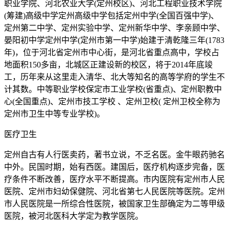
职业学院、河北农业大学(定州校区)、河北工程职业技术学院
(筹建)高级中学定州高级中学包括定州中学(全国百强中学)、
定州第二中学、定州实验中学、定州新华中学、李亲顾中学、
晏阳初中学定州中学(定州市第一中学)始建于清乾隆三年(1783
年)，位于河北省定州市中心街，是河北省重点高中，学校占
地面积150多亩，北城区正建设新的校区，将于2014年底竣
工，历年来从这里走入清华、北大等知名的高等学府的学生不
计其数。中等职业学校保定市工业学校(省重点)、定州职教中
心(全国重点)、定州市技工学校 、定州卫校( 定州卫校全称为
定州市卫生中等专业学校)。
医疗卫生
定州自古有人行医卖药，著书立说，不乏名医。金牛眼药驰名
中外。民国时期，始有西医。建国后，医疗机构逐步完备，医
疗条件不断改善，医疗水平不断提高。市内医院有定州市人民
医院、定州市妇幼保健院、河北省第七人民医院等医院。定州
市人民医院是一所综合性医院，被国家卫生部确定为二等甲级
医院，被河北医科大学定为教学医院。