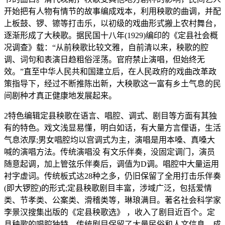
开始把有人物有情节的故事编成戏本，利用秧歌的曲调，并配
上板鼓、锣、镲等打击乐，以初级的戏曲形式搬上农村舞台，
逐渐形成了大秧歌。据民国十八年(1929)编印的《定县社会概
况调查》载：“从前秧歌比较文雅，自前清以来，秧歌的腔
调、词句和表演日趋粗俗淫荡。官府禁止演唱，但始终无
效。”直至中华人民共和国建立后，在人民政府的戏曲改革政
策指导下，经过不断推陈出新，大秧歌这一富有乡土气息的民
间剧种才真正健康地发展起来。
2特色编辑定县秧歌在语言、唱腔、调式、剧目等方面有其独
有的特色。戏文浅显易懂，明白如话，有大量方言俚语，生活
气息浓厚;男女唱腔均以宫调式为主，演唱是用本嗓、真嗓大
喊的演唱方法。传统演唱没 有文乐伴奏，没固定调门，演员
随意起调，加上管弦乐伴奏后，调值为D调。唱腔中大量运用
衬字虚词。传统板式达28种之多，仍旧保留了全用打击乐伴奏
(即大锣腔)的形式;定县秧歌剧目丰富，涉域广泛，包括爱情
类、节孝类、公案类、滑稽类等，琳琅满目。著名社会科学家
李景汉搜集出版的《定县秧歌选》 ，收入了剧目近百个。定
县秧歌的唱腔独特，传统剧目保留了大量民俗和人文信息，成