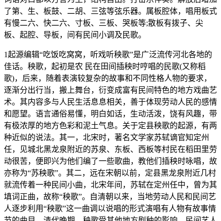
了第、生、板鼓、二胡、三弦等弦乐器。属板腔体，唱用板式
有慢二六、快二六、寸板、三板、哭板等;散板有拨子、尖
板、起腔、导板，间有民间小调及民歌。
1起源编辑“吃饭吃窝窝，听戏听秧歌”是广泛流传河北各地的
佳话。秧歌，起初是农 民在田间插秧时哼唱的民歌(又称稻
歌)，后来，随着表演较复杂的故事和不同性格人物的要求，
逐渐分出行当，搬上舞台，衍变成富有民间特色的地方戏曲艺
术。其内容多与人民生活息息相关，善于体现劳动人民的感情
和愿望。语言通俗易懂，明白如话，生动活泼，饶有风趣，带
有极浓厚的地方色彩和泥土气息。关于定县秧歌的起源，有两
种近似的说法。其一，北宋时，著名文学家苏轼谪官知定州
任，见城北黑龙泉附近的苏泉、东板、西板等村民在稻田里劳
动很苦，便即兴为他们编了一些歌曲，教他们插秧时咏唱，故
亦称为“苏秧歌”。其二，远在宋朝以前，定县黑龙泉附近几村
就流传着一种民间小曲，北宋年间，苏轼在定州任中，曾为其
填词正曲，故称“秧歌”。自清朝以来，当地劳动人民和民间艺
人逐步利用“秧歌”这一曲调以说唱的形式演唱有人物有故事情
节的曲目。清代晚期，秧歌受其他地方剧种的影响，民间艺人