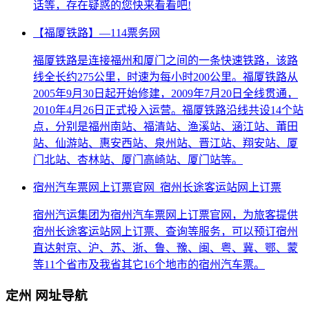
话等，存在疑惑的您快来看看吧!
【福厦铁路】—114票务网
福厦铁路是连接福州和厦门之间的一条快速铁路，该路
线全长约275公里，时速为每小时200公里。福厦铁路从
2005年9月30日起开始修建，2009年7月20日全线贯通，
2010年4月26日正式投入运营。福厦铁路沿线共设14个站
点，分别是福州南站、福清站、渔溪站、涵江站、莆田
站、仙游站、惠安西站、泉州站、晋江站、翔安站、厦
门北站、杏林站、厦门高崎站、厦门站等。
宿州汽车票网上订票官网_宿州长途客运站网上订票
宿州汽运集团为宿州汽车票网上订票官网，为旅客提供
宿州长途客运站网上订票、查询等服务，可以预订宿州
直达射京、沪、苏、浙、鲁、豫、闽、粤、冀、鄂、蒙
等11个省市及我省其它16个地市的宿州汽车票。
定州 网址导航