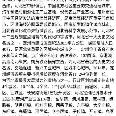
西缘，河北省中部偏西。中国北方地区重要的交通枢纽城市，
汽车制造与能源化工产业基地，现代农业产业基地。定州市位
于中国经济发达的京津冀经济区，是京津冀经济区重要节点城
市，环渤海经济圈重要成员城市，国家新型城镇化试点城市，
河北省深化改革先行试验区，河北省科学发展示范市，河北省
十二五规划重点培育的现代化中等城市，河北省十大历史文化
名城之一。定州市建成区面积达38.5平方公里，城区常驻人口
40万，是河北省重要的区域中心城市之一。定州位于省会石家
庄和保定之间，京广铁路和京广高速铁路、107国道、京港澳
高速南北纵贯，朔黄铁路横穿东西，为河北省著名的历史文化
名城，交通枢纽，新兴工业城市，区域中心城市。2014年，定
州经济各项主要指标增长速度在河北省11+2中位列第一位，
为河北省最具发展潜力的省辖市之一。行政区划编辑定州市辖
4个城区、16个镇、4个乡、1个民族乡4城区：南城区、北城
区、西城区、长安路街道1省级开发区：河北定州经济技术开
发区(原唐河产业园区)16镇： 留早镇、清风店镇、庞村镇、砖
路镇、明月店镇、叮咛店镇、西柴里镇、东亭镇、大辛庄镇、
东旺镇、高蓬镇、邢邑镇、李亲顾镇、子位镇、开元镇、息冢