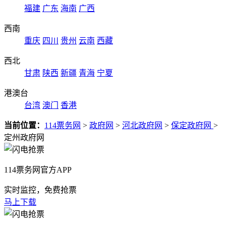
福建
广东
海南
广西
西南
重庆
四川
贵州
云南
西藏
西北
甘肃
陕西
新疆
青海
宁夏
港澳台
台湾
澳门
香港
当前位置：
114票务网
>
政府网
>
河北政府网
>
保定政府网
>
定州政府网
114票务网官方APP
实时监控，免费抢票
马上下载