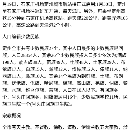
月19日，石家庄机场定州城市航站楼正式启用;1月30日，定州
至石家庄机场往返班车开通，每天5班。另外，可乘坐定州高
铁15分钟到石家庄机场高铁站。距天津220公里，距黄骅港165
公里，高速公路到天津港2个小时。
人口编辑少数民族
定州全市共有少数民族27个，其中人口最多的少数民族是回
族，人口28354人，其余26个少数民族按人口多少依次为;满族
198人，蒙古族88人，苗族49人，壮族48人，土家族29人，布
依族17人，白族15人，藏族12人，僳僳族12人，傣族11人，纳
西族11人，彝族10人。其余14个民族为朝鲜族、土族、布朗
族、仡佬族、佤族、哈尼族、瑶族、高山族、羌族、侗族、黎
族、水族、维吾尔族、畲族，人口在10人以下。有回族乡一
个：号头庄回族乡，回族聚居村16个，少数民族学校11所，民
族卫生院一个(号头庄回族卫生院)。
宗教概况
全市有天主教、基督教、佛教、道教、伊斯兰教五大宗教，涉