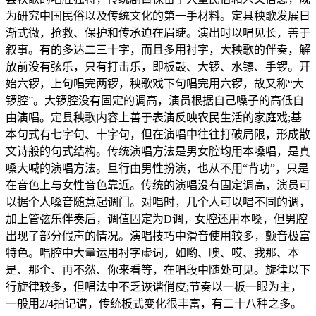
为研究中国民俗以及传统文化的第一手材料。定县秧歌发展日
渐式微，抢救、保护和传承迫在眉睫。演出时以唱见长，善于
叙事。有的多达二三十字，而且多用衬字，大秧歌的伴奏，解
放前没有弦乐，只有打击乐，即板鼓、大锣、水镲、手锣。开
始六锣，上句唱完两锣，秧歌戏下句唱完用六锣，故又称“大
锣腔”。大锣腔没有固定的调高，演员根据自己嗓子的高低自
由演唱。定县秧歌内容上善于表演反映农民生活的家庭戏;基
本句式有七字句、十字句，但在演唱中往往打破局限，形成散
文诗般的句式结构。传统演唱方法是男女腔均用本嗓唱，是真
嗓大喊的演唱方法。旦行由男性扮演，也从不用“背功”，只是
在音色上与女性音色靠近。传统的演唱没有固定调高，演员可
以据个人嗓音随意起调门。对唱时，几个人可以唱不同的调，
加上管弦乐伴奏后，调值固定为D调，女腔还用本嗓，但男腔
出现了部分假声的情况。演唱技巧中滑音使用较多，颤音极富
特色。唱腔中大量运用衬字虚词，如哟、噢、哎、我那、本
是、那个、再不然、你来看等，在唱段中随处可见。旋律以下
行旋律较多，但唱法中不乏诙谐俏皮;节奏以一板一眼为主，
一般用2/4拍记谱，传统板式变化很丰富，有二十八种之多。