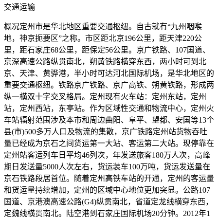
交通运输
概况定州市是华北地区重要交通枢纽。自古就有“九州咽喉
地，神京扼要区”之称。市区距北京196公里，距天津220公
里，距石家庄68公里，距保定56公里。京广铁路、107国道、
京深高速公路纵贯南北，朔黄铁路横穿东西，两小时可到北
京、天津、黄骅港，半小时可达河北国际机场，是华北地区的
重要交通枢纽。铁路京广铁路、京广高铁、朔黄铁路，形成两
纵一横双十字交叉格局。定州现有火车站：定州东站，定州
站，定州西站，东亭站。作为区域性交通和物流中心，定州火
车站辐射范围涉及本市和周边曲阳、阜平、望都、安国等13个
县(市)500多万人口及物流的集散，京广铁路定州站货物吞吐
量已经成为京石之间货运第一大站、客运第二大站。现停靠在
定州站客运列车日平均46列次，年发送旅客180万人次，高峰
期日发送量5000人次左右，货运装车100万吨，货运发送量在
京石铁路段居首位。随着定州高铁车站的开通，定州的客运量
和货运量持续增加，定州的区域中心地位更加突显。公路107
国道、京港澳高速公路(G4)纵贯南北，省道定龙线横穿东西，
定魏线横贯南北。陆空港到石家庄国际机场20分钟。2012年1