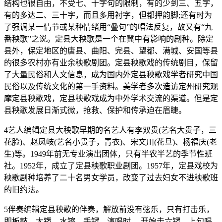
结构也很自由，不受七、十字句的限制，有的少到三、五字，
有的多达二、三十字，而且多用衬字，但都押韵脚;还有时为
了强调某一情节或某种情绪用“叠句”的唱法反复，故又有“九
番秧歌”之说。定县大秧歌是一个在冀中有影响的剧种。除定
县外，保定地区的唐县、曲阳、完县、望都、满城、安国等县
的很多农村亦有业余秧歌剧团。定县秧歌戏的传统剧目，保留
了大量民俗和人文信息，成为国内外定县秧歌戏学者研究中国
民俗以及传统文化的第一手资料。美学者多次造访定州研究观
摩定县秧歌戏，定县秧歌戏成为中外学术交流的渠道。但是定
县秧歌发展日渐式微，抢救、保护和传承迫在眉睫。
4艺人编辑定县大秧歌早期的名艺人有李双贵(艺名大贵子，三
花脸)、赵凤岐(艺名小贵子，青衣)、宋文川(花旦)、杨福庆(老
生)等。1949年前无专业演出团体，只有半农半艺的季节性班
社。1952年，成立了定县秧歌职业剧团。1957年，定县戏校为
秧歌剧种培养了二十名男女学员，改变了过去妇女不进秧歌班
的旧约法。
5伴奏编辑定县秧歌的伴奏，解放前没有弦乐，只有打击乐，
即板鼓、大锣、水镲、手锣。演唱时， 开始击六锣，上句唱