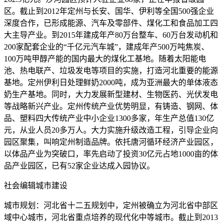
区。截止到2012年定州与长安、国华、伊利等全国500强企业
深度合作，已形成能源、汽车及零部件、煤化工和食品加工四
大主导产业。到2015年建成年产80万台整车、60万台发动机和
200家配套企业的“千亿元汽车城”，建成年产500万吨焦炭、
100万吨甲醇产能的国内最大的煤化工基地。随着太阳能电
池、热电联产、垃圾发电等项目的实施，打造河北重要的能源
基地。定州伊利日处理鲜奶2000吨，成为亚洲最大的单体液态
奶生产基地。同时，大力发展新型建材、生物医药、光伏发电
等战略新兴产业。定州传统产业优势明显，有铸造、钢网、体
品、塑料四大传统产业中小企业1300多家，年生产总值130亿
元，从业人员20多万人。大力实施升级改造工程，引导企业向
园区聚集，叫响定州制造品牌。依托唐河循环经济产业园区，
以体品产业为突破口，率先启动了投资30亿元占地1000亩的体
品产业园区，已有52家企业达成入园协议。
社会编辑城市建设
城市规划：河北省十二五规划中，定州被确立为河北省中部区
域中心城市，河北省重点培养的现代化中等城市。截止到2013