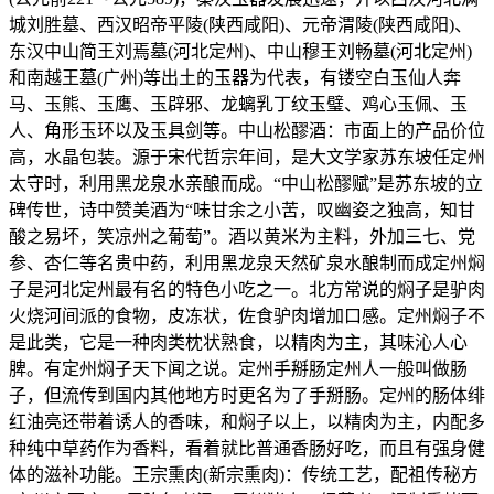
城刘胜墓、西汉昭帝平陵(陕西咸阳)、元帝渭陵(陕西咸阳)、
东汉中山简王刘焉墓(河北定州)、中山穆王刘畅墓(河北定州)
和南越王墓(广州)等出土的玉器为代表，有镂空白玉仙人奔
马、玉熊、玉鹰、玉辟邪、龙螭乳丁纹玉璧、鸡心玉佩、玉
人、角形玉环以及玉具剑等。中山松醪酒：市面上的产品价位
高，水晶包装。源于宋代哲宗年间，是大文学家苏东坡任定州
太守时，利用黑龙泉水亲酿而成。“中山松醪赋”是苏东坡的立
碑传世，诗中赞美酒为“味甘余之小苦，叹幽姿之独高，知甘
酸之易坏，笑凉州之葡萄”。酒以黄米为主料，外加三七、党
参、杏仁等名贵中药，利用黑龙泉天然矿泉水酿制而成定州焖
子是河北定州最有名的特色小吃之一。北方常说的焖子是驴肉
火烧河间派的食物，皮冻状，佐食驴肉增加口感。定州焖子不
是此类，它是一种肉类枕状熟食，以精肉为主，其味沁人心
脾。有定州焖子天下闻之说。定州手掰肠定州人一般叫做肠
子，但流传到国内其他地方时更名为了手掰肠。定州的肠体绯
红油亮还带着诱人的香味，和焖子以上，以精肉为主，内配多
种纯中草药作为香料，看着就比普通香肠好吃，而且有强身健
体的滋补功能。王宗熏肉(新宗熏肉)：传统工艺，配祖传秘方