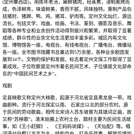
(定州寨西店)，用陈年老汤，屠鲜猪肉，经蒸煮，浸制熏烤而
成，色泽鲜亮，味道鲜美，香而不腻，风味独特。熏制产品包
括猪肘、猪蹄、鸭、鸡、猪耳、驴肉等。定州文化灿烂，源远
流长。包括文学、戏曲、绘画、书法、篆刻、摄影及音乐、舞
蹈等各种专业和业余创作活动得到振兴和繁荣，并取得了显著
成绩，群众性的业余文化生活更加丰富多彩。城区内有文化
馆、博物馆各一座，电视台、有线电视台、广播电台、微播站
各一座。全市图书馆藏书总量达到5万余册，各种业余剧团发
展到34个。文物的保护和发掘，标志着定州文保工作取得了显
著成效。子位吹歌是定州市著名民间艺术，子位镇是文化部命
名的“中国民间艺术之乡”。
戏剧
定县秧歌又称定州大秧歌，起源于河北省定县黑龙泉一带。戏
曲剧种。流行于河北保定以南、 石家庄以北的部分农村。源
于民间的劳动歌曲，相传北宋诗人苏东坡曾为其填词正曲，故
又称“苏秧歌”。清末始搬上农村土台，题材主要为民间生活故
事，如《王小赶脚》 、 《王妈妈说媒》 、《天仙配》等。唱
词语对白都以方言为主，结构自由。打击乐伴奏。解放后增加