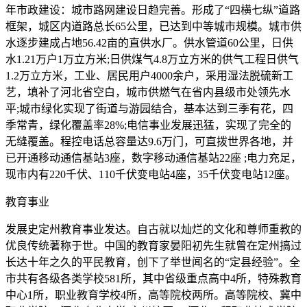
年市政建设：城市路网建设日趋完善。形成了“四横七纵”道路
框架，城区内道路总长65公里，已达到中等城市规模。城市供
水逐步建成占地56.42亩的直供水厂。供水管道60公里，日供
水1.21万户1万立方米;日供煤气4.8万立方米的供气工程日供气
1.2万立方米，工业、居民用户4000余户，采用湿法脱硫新工
艺，填补了河北省空白，城市供燃气在省内县级市处领先水
平;城市绿化实现了街道与游园结合，基本达到三季有花，四
季常青，绿化覆盖率28%;电信事业发展迅猛，实现了完全的
无缝覆盖。程控电话总容量达9.6万门，可直拨世界各地，并
已开通移动通信基站3座，数字移动通信基站22座 ;电力充足，
现市内有220千伏、110千伏变电站4座，35千伏变电站12座。
教育事业
发展史定州教育事业发达。自古就以灿烂的文化和尊师重教的
优良传统著称于世。中国的教育家晏阳初先生就曾在定州搞过
长达十年之久的平民教育，创下了举世闻名的“定县经验”。全
市共有各级各类学校581所，其中省级重点高中4所，特殊教育
中心1所，职业教育学校4所，高等院校两所。高等院校、冀中