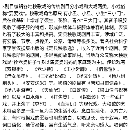
3剧目编辑各地秧歌戏的传统剧目分小戏和大戏两类，小戏俗
称“耍耍戏”。秧歌戏角色原只 有小丑、小旦、小生“三小门”，
后在此基础上增加了须生、花脸、青衣“三大门”。其音乐唱腔
吸收了梆子腔的特点，形成曲牌体与板腔体兼容的体制，表演
也有了较大的丰富和提高。定县秧歌戏剧目丰富，涉域广泛，
有爱情、节孝、贞操类、公案、滑稽等很多类。著名社会科学
家李景汉搜集出版的《定县秧歌选》，收入了近百个剧目。定
县秧歌所唱的剧目，多是民间故事题材。当地群众又称大秧歌
戏是“拴老婆桩子”(多以演婆婆妈妈的家庭戏为主)。传统戏有
《双锁柜》 、 《老少换》 、《王小赶脚》、《借髢髢》、
《借女吊孝》、 《王妈妈说媒》 、《杨文讨饭》、《杨八姐
剃头》、《安安送米》等。移植的剧目有《唐知县审诰命》、
《杨八姐游春》、《天仙配》、《白蛇传》、《梁山伯与祝英
台》以及《白水滩》、《打焦赞》、 《蜈蚣岭》等一些武打
戏，并上演了《夺印》 、 《血泪仇》等现代戏。大秧歌的艺
术特点多是一生一旦为主的生活小戏。念白生活化，以方言为
主，有时根据戏的需要也用些韵白，以唱见长，善于叙事。唱
词口语化，通俗易懂，富有生活气息，听来亲切感人。唱词的