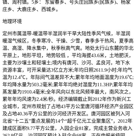
镇、周村镇。5乡： 东留春乡、号头庄回族乡(民族乡)、杨家
庄乡、大鹿庄乡、西城乡。
地理环境
定州市属温带-暖温带半湿润半干旱大陆性季风气候，半湿润
暖湿气候区，冬季寒冷、干燥、少雪，春季多干热风，夏季高
温、高湿、降水集中，秋季秋高气爽。地处太行山东麓的华北
平原上，地形平坦，地势较低 ，平均海拔43.6米，土地肥沃，
主要为沙壤土和轻壤土;境内有唐河、沙河、孟良河，地下水
资源丰富，可开采量达3亿立方米;年均日照2611.9小时;年均气
温为12.4℃，年际间气温差异不大;累年年均地面温度为19.6℃;
年均降水量为503.2毫米;累年年均绝对湿度为11.3HP;累年年均
蒸发量为1910.4毫米;全年风向以东北风频率最大，南风次之，
累年年均风速为2.4米/秒。经济编辑截止到2012年作为新兴工
业城市，定州市规划了占地43平方公里唐河循环经济产业园区
及占地40.36平方公里的沙河经济开发区。唐河园区被列入河
北省“十二五”重点发展的14个“超千亿元工业聚集区”，2012年
建成区面积9.77平方公里，入园企业81家，完成主营业务收入
262.9亿元。沙河园区预计入驻企业68家，正在申报省级园