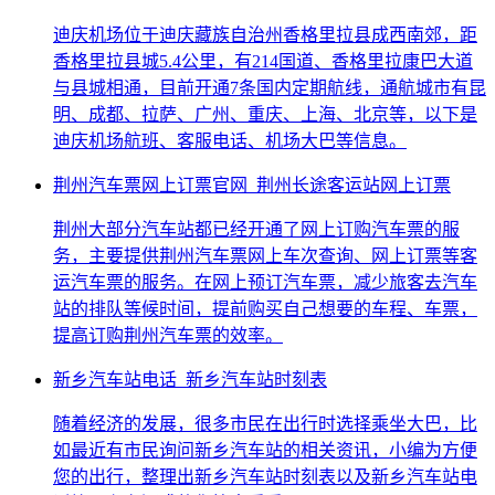
迪庆机场位于迪庆藏族自治州香格里拉县成西南郊，距
香格里拉县城5.4公里，有214国道、香格里拉康巴大道
与县城相通，目前开通7条国内定期航线，通航城市有昆
明、成都、拉萨、广州、重庆、上海、北京等，以下是
迪庆机场航班、客服电话、机场大巴等信息。
荆州汽车票网上订票官网_荆州长途客运站网上订票
荆州大部分汽车站都已经开通了网上订购汽车票的服
务，主要提供荆州汽车票网上车次查询、网上订票等客
运汽车票的服务。在网上预订汽车票，减少旅客去汽车
站的排队等候时间，提前购买自己想要的车程、车票，
提高订购荆州汽车票的效率。
新乡汽车站电话_新乡汽车站时刻表
随着经济的发展，很多市民在出行时选择乘坐大巴，比
如最近有市民询问新乡汽车站的相关资讯，小编为方便
您的出行，整理出新乡汽车站时刻表以及新乡汽车站电