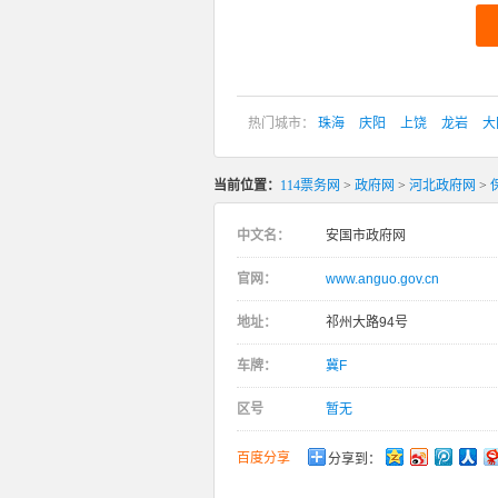
热门城市：
珠海
庆阳
上饶
龙岩
大
当前位置：
114票务网
>
政府网
>
河北政府网
>
中文名：
安国市政府网
官网：
www.anguo.gov.cn
地址：
祁州大路94号
车牌：
冀F
区号
暂无
百度分享
分享到：