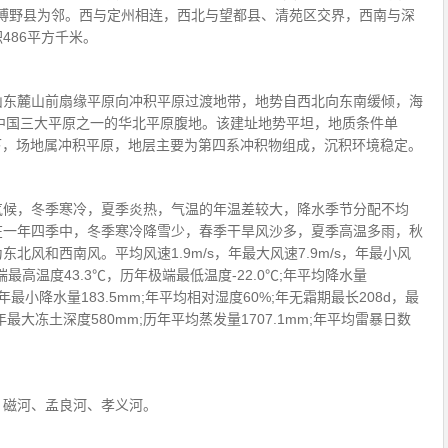
0″，东北与博野县为邻。西与定州相连，西北与望都县、清苑区交界，西南与深
486平方千米。
山东麓山前扇缘平原向冲积平原过渡地带，地势自西北向东南缓倾，海
区地处中国三大平原之一的华北平原腹地。该建址地势平坦，地质条件单
以下，场地属冲积平原，地层主要为第四系冲积物组成，沉积环境稳定。
气候，冬季寒冷，夏季炎热，气温的年温差较大，降水季节分配不均
在一年四季中，冬季寒冷降雪少，春季干旱风沙多，夏季高温多雨，秋
北风和西南风。平均风速1.9m/s，年最大风速7.9m/s，年最小风
极端最高温度43.3℃，历年极端最低温度-22.0℃;年平均降水量
，年最小降水量183.5mm;年平均相对湿度60%;年无霜期最长208d，最
历年最大冻土深度580mm;历年平均蒸发量1707.1mm;年平均雷暴日数
、磁河、孟良河、孝义河。