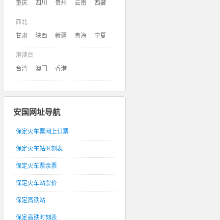
重庆
四川
贵州
云南
西藏
西北
甘肃
陕西
新疆
青海
宁夏
港澳台
台湾
澳门
香港
安国网址导航
保定火车票网上订票
保定火车站时刻表
保定火车票余票
保定火车站票价
保定高铁站
保定高铁时刻表