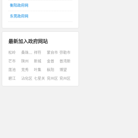
衡阳政府网
东莞政府网
最新加入政府网站
松岭
桑珠孜区
祥符
蒙自市
弥勒市
芒市
陕州
新城
金普
普湾新
莲池
竞秀
叶集
枞阳
博望
碧江
沾化区
七星关
兖州区
兖州区