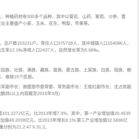
，种植药材有300多个品种，其中以菊花、山药、紫菀、沙参、薏
农业主要盛产小麦、玉米、花生、鸭梨、苹果等。
人，总户数153231户。常住人口375728人，其中城镇人口154086人，
出生率12.1‰净增人口2437人，自然增长率为5.66‰。
有回族、壮族、满族、藏族、苗族、蒙古族、土家族、白族、瑶族、朝
、傣族15个民族。
雄军副市长：谢建朋市委常委、常务副市长：王俊红副市长：沈占房副
炜(以上内容截至2015年3月)
01.2272亿元，比2013年增7.3%，其中，第一产业增加值20.4539
值48.2039亿元，比2013年增长8.1%;第三产业增加值32.5696亿
为21.2:47.6:31.2。