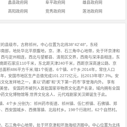
蠡县政府网
阜平政府网
雄县政府网
高阳政府网
竞秀政府网
莲池政府网
县级市，古称祁州，中心位置为北纬38°42’48″，东经
、保定市南部，地处华北平原腹地，京、津、石三角中心地带，处于环京津和
。西与定州相连，西北与望都县、清苑区交界，西南与深泽县相连，东
南距石家庄110千米，东北距天津240千米，西距京深高速公路、京
总面积486平方千米;辖1个街道、6个镇、4个乡;2014年，常住人口
014年，安国市地区生产总值完成101.2272亿元，比2013年增7.3%。安
文化发祥地之一，素以“药都”和“天下第一药市”享誉海内外。 享有
的美誉。 安国药市被列入首批国家非物质文化遗产名录，域内拥有全国
药文化博物馆等;世界文化名人、元代戏剧家关汉卿诞生于此。
个镇、4个乡;分别为：祁州药市街道、祁州镇、伍仁桥镇、石佛镇、郑
、西安国城乡、西佛落镇、北段村乡。198个行政村，62个自然村。
津、石三角中心地带，处于环京津和环渤海经济圈中。中心位置为北纬