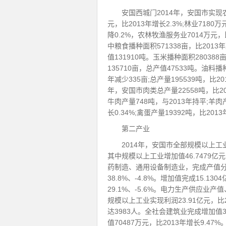
安国西城门2014年，安国市实现农业
元，比2013年增长2.3%;林业7180
降0.2%，农林牧渔服务业7014万元，
中粮食播种面积571338亩，比2013
值131910吨。玉米播种面积28038
135710亩，总产值47533吨。油料播
年减少335亩;总产量195539吨，比2
年，安国市肉类总产量22558吨，比20
牛肉产量748吨，与2013年持平;羊肉
长0.34%;禽蛋产量19392吨，比201
第二产业
2014年，安国市全部规模以上工业企
其中规模以上工业增加值46.7479亿
药制造、通用设备制造业，完成产值分别为7
38.8%、-4.8%。增加值完成15.1304
29.1%、-5.6%。电力生产供应业产值
规模以上工业实现利润23.91亿元，比
达3983人。全社会建筑业完成增加值3
值70487万元，比2013年增长9.47