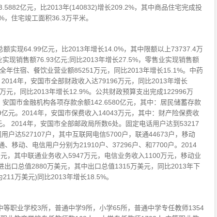
882亿元，比2013年(140832)增长209.2%，其中商品住宅完成投
.5%，住宅竣工面积36.3万平米。
实现64.99亿元，比2013年增长14.0%，其中限额以上73737.4万
业实现销售额76.93亿元;同比2013年增长27.5%，零售业实现销售额
%。全年住宿、餐饮业营业额85251万元，同比2013年增长15.1%。中药
2014年，安国市全部财政收入达79196万元，同比2013年增长
2万元，同比2013年增长12.9%。公共财政预算支出完成122996万
年末，安国市金融机构各项存款余额142.6580亿元，其中：居民储蓄存款
6499亿元。2014年，安国市保费收入14043万元，其中：财产险保费收
元。 2014年，安国市全部邮政局所数6处。固定电话用户达到53217
网用户达527107户，其中互联网电信5700户，联通44673户，移动
通、移动、电信用户分别为21910户、37296户、和7700户。2014
万元，其中联通业务收入5947万元，电信业务收入1100万元，移动业
市进出口总值2880万美元，其中出口总值1315万美元，同比2013年下
为211万美元)同比2013年增长18.5%。
中等职业学校3所，普通中学9所，小学65所，普通中学专任教师1354