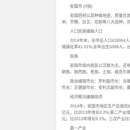
安国市 (3张)
安国药材以其种植地道，质量优良
米、芥穗、白芷、花粉等八大品种。
人口民族编辑人口
2014年末，全市总人口418064
城镇化率41.01%;全年出生5089人，
民族
安国市境内居民以汉族为主，还
鲜族、纳西族、羌族、土族、维吾尔族
政治编辑市长：罗利副市长：谷
市长：王健副市长：安利文副市长：戴鹏
经济概况编辑综述
2014年，安国市地区生产总值完成1
亿元，比2013年增长2.2%;第二产业增加
元，比2013年增长9.1%。三次产业比重分别
第一产业