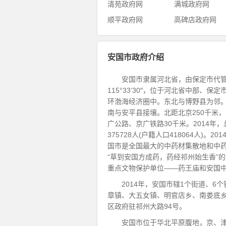
清苑政府网
满城政府网
顺平政府网
高碑店政府网
安国市政府介绍
安国市隶属河北省，由保定市代管的
115°33’30″，位于河北省中部
环渤海经济圈中。东北与博野县为邻
南与安平县接壤。北距北京250千米，
广公路、京广铁路30千米。2014年，
375728人(户籍人口418064人)。2
国市是全国最大的中药材集散地和中药
“草到安国方成药，药经祁州始生香”
重点文物保护单位——药王庙和安国中
2014年，安国市辖1个街道、6
章镇、大五女镇、明官店乡、南娄底乡
区政府驻祁州大路94号。
安国市位于华北平原腹地，京、