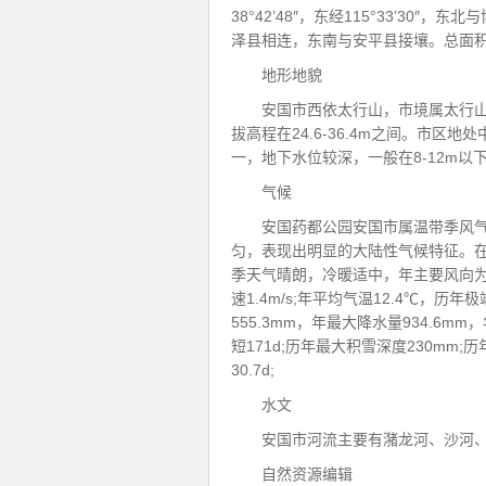
38°42’48″，东经115°33’3
泽县相连，东南与安平县接壤。总面积
地形地貌
安国市西依太行山，市境属太行
拔高程在24.6-36.4m之间。市
一，地下水位较深，一般在8-12m
气候
安国药都公园安国市属温带季风
匀，表现出明显的大陆性气候特征。
季天气晴朗，冷暖适中，年主要风向为东
速1.4m/s;年平均气温12.4℃，历年
555.3mm，年最大降水量934.6mm
短171d;历年最大积雪深度230mm;
30.7d;
水文
安国市河流主要有潴龙河、沙河
自然资源编辑