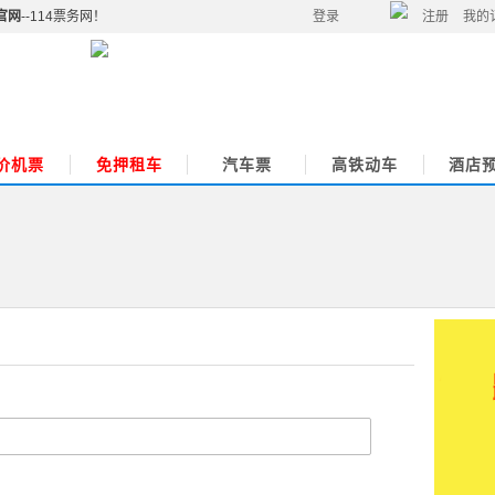
官网
--114票务网！
登录
注册
我的
价机票
免押租车
汽车票
高铁动车
酒店