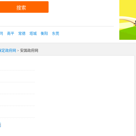
搜索
同
南平
常德
塔城
衡阳
东莞
保定政府网
> 安国政府网