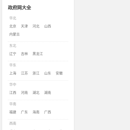
政府网大全
华北
北京
天津
河北
山西
内蒙古
东北
辽宁
吉林
黑龙江
华东
上海
江苏
浙江
山东
安徽
华中
江西
河南
湖北
湖南
华南
福建
广东
海南
广西
西南