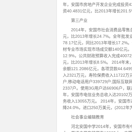
年，安国市房地产开发企业完成投资43.5
资40.4831亿元，比2013年增长201
第三产业
2014年，安国市社会消费品零售总额
元，比2013年增长24.7%。全年批发
78.17亿元，同比2013年增长17.2
材专业市场实现市场成交额140亿元。 
12.9%，公共财政预算收入完成4007
元，比2013年增长8.5%。 2014
余额121.2086亿元，各项贷款44.
入2321万元，寿险保费收入11722万
户;移动电话用户339729户;国际互联
2337户。使用3G用户达66906户，联
年，安国市电信业务总收入达20102
务收入13055万元。 2014年，安国
降24.0%，进口250万美元，(2012年
社会事业编辑教育
河北安国中学2014年，安国市有