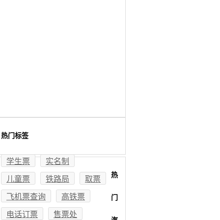
热门标签
学生票
实名制
热
儿童票
铁路局
取票
飞机票查询
高铁票
门
电话订票
售票处