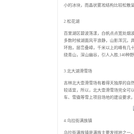
小的冰块，而晶状雾凇结构比较松散
2.松花湖
百里湖区碧波荡漾，白帆点点宽处烟波
多数时候湖面风平浪静，山影浑沉，
环抱，层峦叠嶂，千米以上的峰有几十
绕青山，深山幽谷，引人入胜;140
3.北大湖滑雪场
吉林北大壶滑雪场有着得天独厚的自
较适宜，所以，北大壶滑雪场完全可以
车、雪撬等雪上项目场地的建设要求
4.乌拉街满族镇
乌拉街满族镇是满族主要发祥地之一。