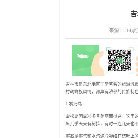
吉
来源：114票务网
吉林市是东北地区非常著名的旅游城
村朝鲜族风情，都具有浓郁的民族特色
1.雾凇岛
雾松岛因雾凇多且美丽而得名。这里
里几乎天天有树挂，有时一连几天也
雾凇是雾气和水汽遇冷凝结在枝叶上