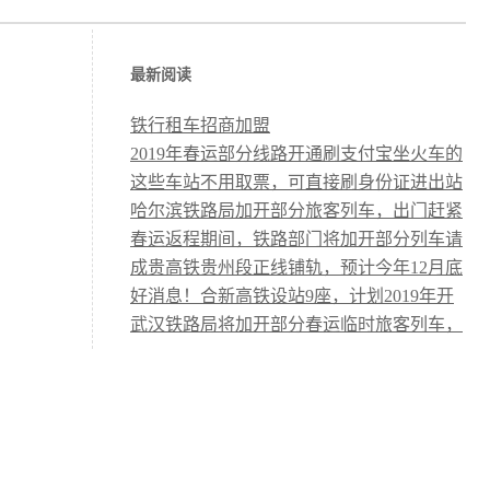
最新阅读
铁行租车招商加盟
2019年春运部分线路开通刷支付宝坐火车的
功能
这些车站不用取票，可直接刷身份证进出站
哈尔滨铁路局加开部分旅客列车，出门赶紧
看看!
春运返程期间，铁路部门将加开部分列车请
注意
成贵高铁贵州段正线铺轨，预计今年12月底
成贵高铁全线通...
好消息！合新高铁设站9座，计划2019年开
工
武汉铁路局将加开部分春运临时旅客列车，
出行请关注！