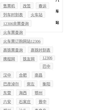
汽
售票机
改签
春运
车
列车时刻表
火车站
站
12306余票查询
火车票查询
火车票订购网站12306
高铁票查询
高铁时刻表
12306
携程网
铁友网
巴中
汉中
合肥
南昌
巴彦淖尔
崇左
衡阳
东营
海西
鄂州
六安
石家庄
晋中