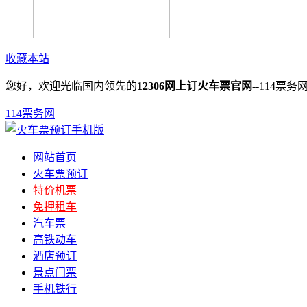
收藏本站
您好，欢迎光临国内领先的
12306网上订火车票官网
--114票务
114票务网
网站首页
火车票预订
特价机票
免押租车
汽车票
高铁动车
酒店预订
景点门票
手机铁行