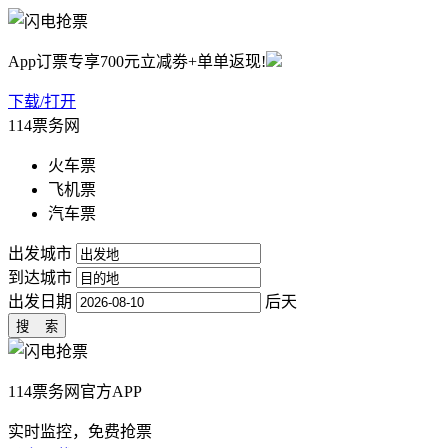
App订票专享700元立减劵+单单返现!
下载/打开
114票务网
火车票
飞机票
汽车票
出发城市
到达城市
出发日期
后天
114票务网官方APP
实时监控，免费抢票