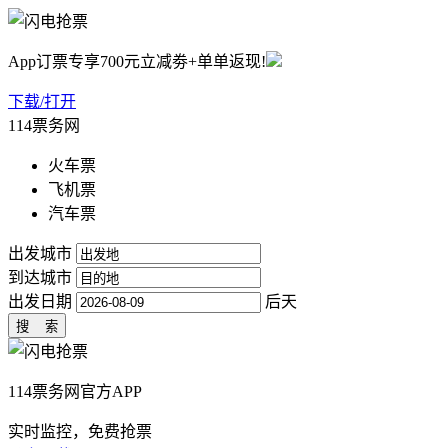
App订票专享700元立减劵+单单返现!
下载/打开
114票务网
火车票
飞机票
汽车票
出发城市
到达城市
出发日期
后天
114票务网官方APP
实时监控，免费抢票