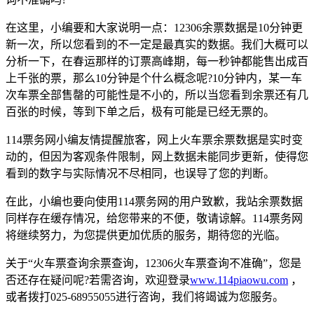
在这里，小编要和大家说明一点：12306余票数据是10分钟更
新一次，所以您看到的不一定是最真实的数据。我们大概可以
分析一下，在春运那样的订票高峰期，每一秒钟都能售出成百
上千张的票，那么10分钟是个什么概念呢?10分钟内，某一车
次车票全部售罄的可能性是不小的，所以当您看到余票还有几
百张的时候，等到下单之后，极有可能是已经无票的。
114票务网小编友情提醒旅客，网上火车票余票数据是实时变
动的，但因为客观条件限制，网上数据未能同步更新，使得您
看到的数字与实际情况不尽相同，也误导了您的判断。
在此，小编也要向使用114票务网的用户致歉，我站余票数据
同样存在缓存情况，给您带来的不便，敬请谅解。114票务网
将继续努力，为您提供更加优质的服务，期待您的光临。
关于“火车票查询余票查询，12306火车票查询不准确”，您是
否还存在疑问呢?若需咨询，欢迎登录
www.114piaowu.com
，
或者拨打025-68955055进行咨询，我们将竭诚为您服务。