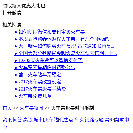
领取新人优惠大礼包
打开微信
相关阅读
● 如何使用微信和支付宝买火车票
● 本周五抢购春运返程火车票，有几个“捡漏”...
● 大一新生如何购买火车票?凭录取通知书购票...
● 全国大部分铁路局今起恢复火车票预售期，上...
● 12306买火车票可以微信支付了
● 火车票预售期临时调整公告
● 营口火车站车票预定
● 2017火车票改签规定
● 2017火车票退票手续费
● 火车票免费儿童
首页
>>
火车票新闻
>> 火车票退票时间限制
资讯
|
问答
|
高铁
|
城市
|
火车站
|
代售点
|
车次
|
铁路专题
|
票价
|
帮助中
心