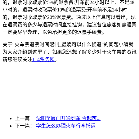
的，退票时收取票价5%的退票费;开车前24小时以上、不足48
小时的，退票时收取票价10%的退票费;开车前不足24小时
的，退票时收取票价20%退票费。通过以上信息可以看出，现
在退票费的多少与退票时间直接挂钩，建议各位旅客如需退票
一定要尽早办理，以免承担更多的退票手续费。
关于“火车票退票时间限制_最晚可以什么候退”的问题小编就
为大家介绍到这里了，如果您还想了解多少对于火车票的资讯
请您继续关注
114票务网
。
上一篇：
沈阳至厦门开通列车 今起可...
下一篇：
学生怎么办理火车行李托运