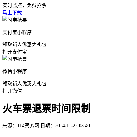
实时监控，免费抢票
马上下载
支付宝小程序
领取新人优惠大礼包
打开支付宝
微信小程序
领取新人优惠大礼包
打开微信
火车票退票时间限制
来源：114票务网 日期：2014-11-22 08:40