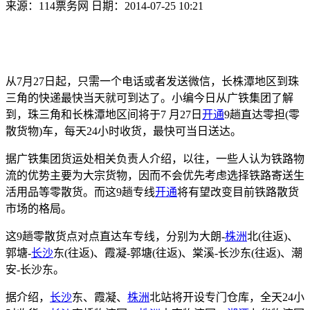
来源：114票务网 日期：2014-07-25 10:21
从7月27日起，只需一个电话或者发送微信，长株潭地区到珠
三角的快递最快当天就可到达了。小编今日从广铁集团了解
到，珠三角和长株潭地区间将于7 月27日
开通
9趟直达零担(零
散货物)车，每天24小时收货，最快可当日送达。
据广铁集团货运处相关负责人介绍，以往，一些人认为铁路物
流的优势主要为大宗货物，因而不会优先考虑选择铁路寄送生
活用品等零散货。而这9趟专线
开通
将有望改变目前铁路散货
市场的格局。
这9趟零散货点对点直达车专线，分别为大朗-
株洲
北(往返)、
郭塘-
长沙
东(往返)、霞凝-郭塘(往返)、棠溪-长沙东(往返)、潮
安-长沙东。
据介绍，
长沙
东、霞凝、
株洲
北站将开设专门仓库，全天24小