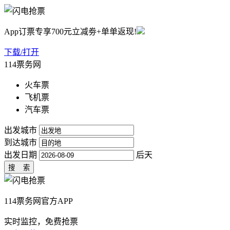
App订票专享700元立减劵+单单返现!
下载/打开
114票务网
火车票
飞机票
汽车票
出发城市
到达城市
出发日期
后天
114票务网官方APP
实时监控，免费抢票