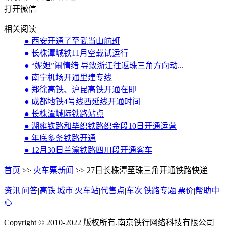
打开微信
相关阅读
● 西安开通了至武当山航班
● 长株潭城铁11月空载试运行
● “妮妲”闹情绪 导致浙江往返珠三角方向动...
● 南宁机场开通里建专线
● 郑徐高铁、沪昆高铁开通在即
● 成都地铁4号线西延线开通时间
● 长株潭城际铁路站点
● 湖雍铁路和毕织铁路织金段10日开通运营
● 年底多条铁路开通
● 12月30日兰渝铁路四川段开通客车
首页
>>
火车票新闻
>> 27日长株潭至珠三角开通铁路快递
资讯
|
问答
|
高铁
|
城市
|
火车站
|
代售点
|
车次
|
铁路专题
|
票价
|
帮助中
心
Copyright © 2010-2022 版权所有.南京铁行网络科技有限公司