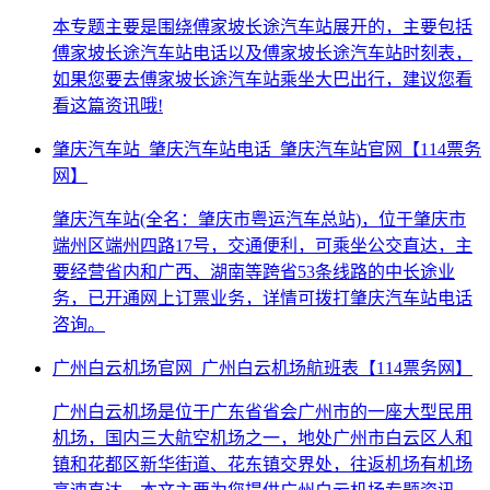
本专题主要是围绕傅家坡长途汽车站展开的，主要包括
傅家坡长途汽车站电话以及傅家坡长途汽车站时刻表，
如果您要去傅家坡长途汽车站乘坐大巴出行，建议您看
看这篇资讯哦!
肇庆汽车站_肇庆汽车站电话_肇庆汽车站官网【114票务
网】
肇庆汽车站(全名：肇庆市粤运汽车总站)，位于肇庆市
端州区端州四路17号，交通便利，可乘坐公交直达，主
要经营省内和广西、湖南等跨省53条线路的中长途业
务，已开通网上订票业务，详情可拨打肇庆汽车站电话
咨询。
广州白云机场官网_广州白云机场航班表【114票务网】
广州白云机场是位于广东省省会广州市的一座大型民用
机场，国内三大航空机场之一，地处广州市白云区人和
镇和花都区新华街道、花东镇交界处，往返机场有机场