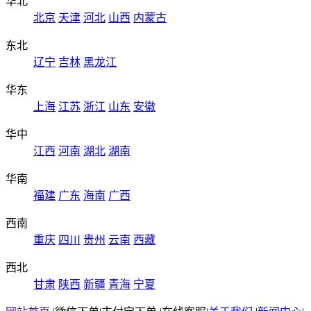
华北
北京
天津
河北
山西
内蒙古
东北
辽宁
吉林
黑龙江
华东
上海
江苏
浙江
山东
安徽
华中
江西
河南
湖北
湖南
华南
福建
广东
海南
广西
西南
重庆
四川
贵州
云南
西藏
西北
甘肃
陕西
新疆
青海
宁夏