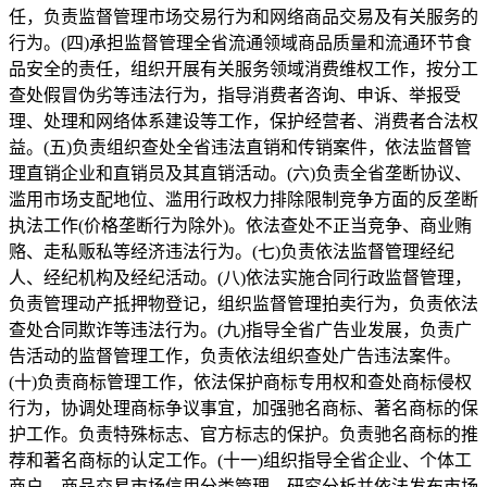
任，负责监督管理市场交易行为和网络商品交易及有关服务的
行为。(四)承担监督管理全省流通领域商品质量和流通环节食
品安全的责任，组织开展有关服务领域消费维权工作，按分工
查处假冒伪劣等违法行为，指导消费者咨询、申诉、举报受
理、处理和网络体系建设等工作，保护经营者、消费者合法权
益。(五)负责组织查处全省违法直销和传销案件，依法监督管
理直销企业和直销员及其直销活动。(六)负责全省垄断协议、
滥用市场支配地位、滥用行政权力排除限制竞争方面的反垄断
执法工作(价格垄断行为除外)。依法查处不正当竞争、商业贿
赂、走私贩私等经济违法行为。(七)负责依法监督管理经纪
人、经纪机构及经纪活动。(八)依法实施合同行政监督管理，
负责管理动产抵押物登记，组织监督管理拍卖行为，负责依法
查处合同欺诈等违法行为。(九)指导全省广告业发展，负责广
告活动的监督管理工作，负责依法组织查处广告违法案件。
(十)负责商标管理工作，依法保护商标专用权和查处商标侵权
行为，协调处理商标争议事宜，加强驰名商标、著名商标的保
护工作。负责特殊标志、官方标志的保护。负责驰名商标的推
荐和著名商标的认定工作。(十一)组织指导全省企业、个体工
商户、商品交易市场信用分类管理，研究分析并依法发布市场