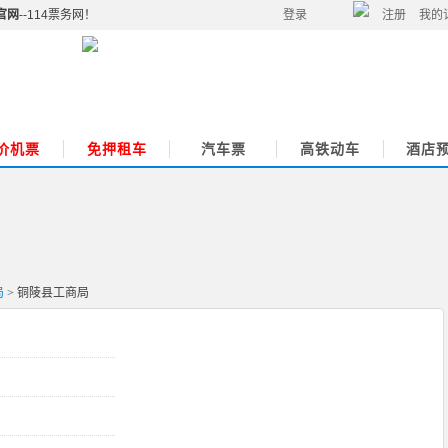
官网
--114票务网！
登录
注册
我的
价机票
免押租车
汽车票
高铁动车
酒店
局
> 铜陵县工商局