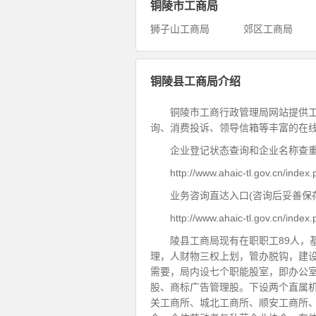
铜陵市工商局
狮子山工商局
郊区工商局
铜陵县工商局介绍
铜陵市工商行政管理局网站提供
询、消费投诉、领导信箱等丰富的在
企业登记状态查询和企业名称查
http://www.ahaic-tl.gov.cn/inde
业务咨询直达入口(咨询后妥善保
http://www.ahaic-tl.gov.cn/ind
陵县工商局现有在职职工89人，
理，人财物三权上划，管办脱钩，建
需要，局内设七个职能股室，即办公
股、商标广告管理股。下设两个直属
关工商所、城北工商所、顺安工商所