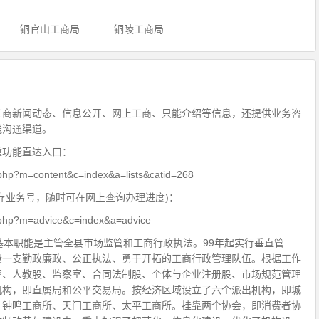
铜官山工商局
铜陵工商局
工商新闻动态、信息公开、网上工商、只能介绍等信息，还提供业务咨
线沟通渠道。
重功能直达入口：
x.php?m=content&c=index&a=lists&catid=268
存业务号，随时可在网上查询办理进度)：
ex.php?m=advice&c=index&a=advice
基本职能是主管全县市场监管和工商行政执法。99年起实行垂直管
设一支勤政廉政、公正执法、勇于开拓的工商行政管理队伍。根据工作
室、人教股、监察室、合同法制股、个体与企业注册股、市场规范管理
机构，即直属局和公平交易局。按经济区域设立了六个派出机构，即城
、钟鸣工商所、天门工商所、太平工商所。挂靠两个协会，即消费者协