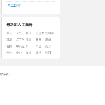
内江工商局
最新加入工商局
测试
义兴
碧江
七星关
观山湖
双湖
红寺堡
海棠
天涯
崖州
吉阳
中西区
白下
东区
南沙
西沙
中沙群岛
洋浦
香港
澳门
联系我们