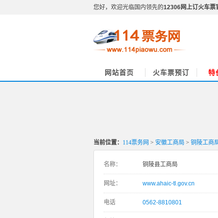
您好，欢迎光临国内领先的
12306网上订火车票
网站首页
火车票预订
特
当前位置：
114票务网
>
安徽工商局
>
铜陵工商
名称：
铜陵县工商局
网址：
www.ahaic-tl.gov.cn
电话
0562-8810801