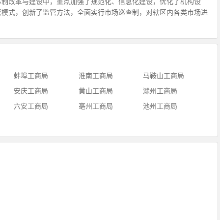
体制改革与建设中，重点加强了规范化、信息化建设，优化了机构设
管模式，创新了监管方法，全面实行市场巡查制，对辖区内各类市场进
蚌埠工商局
淮南工商局
马鞍山工商局
安庆工商局
黄山工商局
滁州工商局
六安工商局
亳州工商局
池州工商局