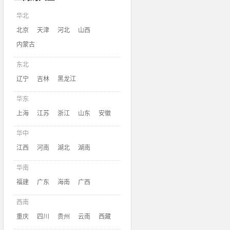
华北
北京
天津
河北
山西
内蒙古
东北
辽宁
吉林
黑龙江
华东
上海
江苏
浙江
山东
安徽
华中
江西
河南
湖北
湖南
华南
福建
广东
海南
广西
西南
重庆
四川
贵州
云南
西藏