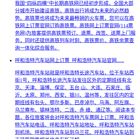
我国“四纵四横”中长期高铁网已经初步形成，全国大部
分城市开始建设高铁，高铁出行将成为未来的必然趋
势。高铁票也将成为未来最畅销的火车票，您可以在高
铁网上订票官网订购高铁票。高铁网上订票官网(114票
务网)为旅客提供高铁票预订、退票、改签、送票上门服
务，同时还提供高铁列车时刻、高铁票价、高铁余票查
询一体化综合服务。
呼和浩特汽车站网上订票_呼和浩特汽车站官网......
呼和浩特汽车站就是呼和浩特长途汽车站，位于车站西
街1号，呼和浩特长途汽车站发往区外的定期班线有北
京、天津、淄博、保定、五台 山、大连、石家庄、临
沂、太原、郑州、西安、银川、温州等，发往区内的定
期班线有包头、鄂尔多斯、巴彦淖尔、乌海、阿左旗、
乌兰察布、锡林浩特、二连、赤 峰、通辽等。阅读本专
题，各位旅客将会对呼和浩特汽车票网上订票、呼和浩
特汽车站电话、呼和浩特汽车站地址、呼和浩特汽车站
到机场、呼和浩特汽车站到乌兰花、呼和浩特汽车站到