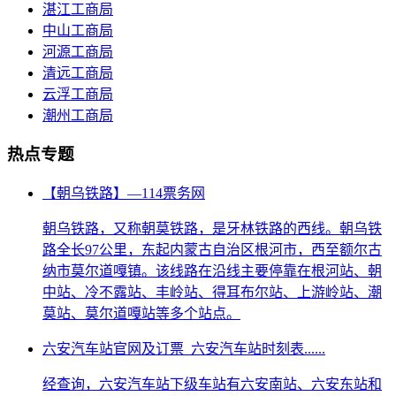
湛江工商局
中山工商局
河源工商局
清远工商局
云浮工商局
潮州工商局
热点专题
【朝乌铁路】—114票务网
朝乌铁路，又称朝莫铁路，是牙林铁路的西线。朝乌铁
路全长97公里，东起内蒙古自治区根河市，西至额尔古
纳市莫尔道嘎镇。该线路在沿线主要停靠在根河站、朝
中站、冷不露站、丰岭站、得耳布尔站、上游岭站、潮
莫站、莫尔道嘎站等多个站点。
六安汽车站官网及订票_六安汽车站时刻表......
经查询，六安汽车站下级车站有六安南站、六安东站和