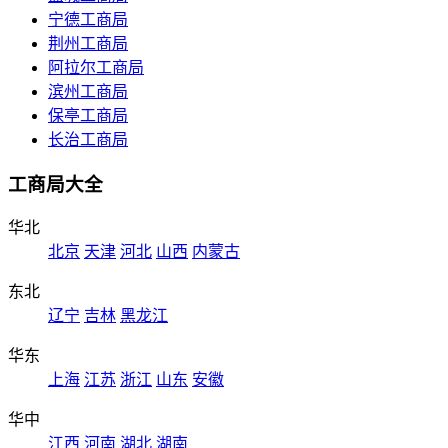
宁德工商局
荆州工商局
阿拉尔工商局
滨州工商局
保亭工商局
长治工商局
工商局大全
华北
北京
天津
河北
山西
内蒙古
东北
辽宁
吉林
黑龙江
华东
上海
江苏
浙江
山东
安徽
华中
江西
河南
湖北
湖南