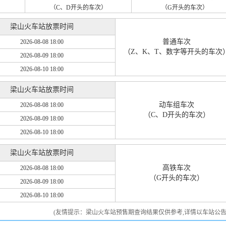
（C、D开头的车次）
（G开头的车次）
梁山火车站放票时间
普通车次
2026-08-08 18:00
（Z、K、T、数字等开头的车次
2026-08-09 18:00
2026-08-10 18:00
梁山火车站放票时间
动车组车次
2026-08-08 18:00
（C、D开头的车次）
2026-08-09 18:00
2026-08-10 18:00
梁山火车站放票时间
高铁车次
2026-08-08 18:00
（G开头的车次）
2026-08-09 18:00
2026-08-10 18:00
(友情提示：梁山火车站预售期查询结果仅供参考,详情以车站公告