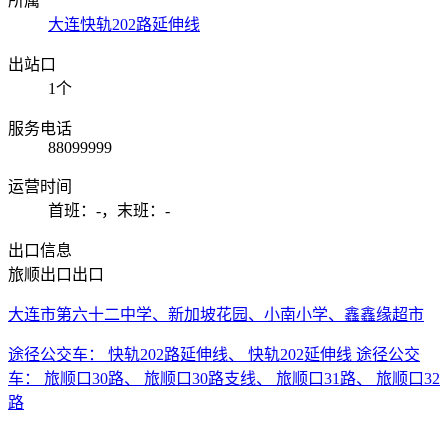
所属
大连快轨202路延伸线
出站口
1个
服务电话
88099999
运营时间
首班：-，末班：-
出口信息
旅顺出口
出口
大连市第六十二中学、新加坡花园、小南小学、鑫鑫缘超市
途径公交车： 快轨202路延伸线、 快轨202延伸线 途径公交
车： 旅顺口30路、 旅顺口30路支线、 旅顺口31路、 旅顺口32
路