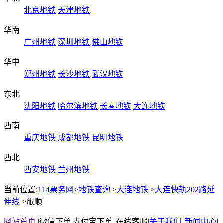
北京地铁
天津地铁
华南
广州地铁
深圳地铁
佛山地铁
华中
郑州地铁
长沙地铁
武汉地铁
东北
沈阳地铁
哈尔滨地铁
长春地铁
大连地铁
西南
重庆地铁
成都地铁
昆明地铁
西北
西安地铁
兰州地铁
当前位置:
114票务网
>
地铁查询
>
大连地铁
>
大连快轨202路延
伸线
>
旅顺
网站首页
|
微信下单
|
支付宝下单
|
在线客服
|
关于我们
|
新闻中心
|